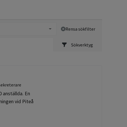
Rensa sökfilter
Sökverktyg
sekreterare
 anställda. En
ningen vid Piteå