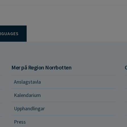
NGUAGES
Mer på Region Norrbotten
Anslagstavla
d och hälsa
Kalendarium
ital vård och tjänster
Upphandlingar
Press
dvård