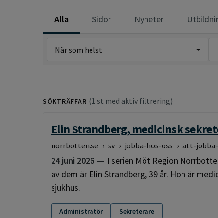
Alla
Sidor
Nyheter
Utbildni
När som helst
(1 st med aktiv filtrering)
SÖKTRÄFFAR
Elin Strandberg, medicinsk sekret
norrbotten.se
›
sv
›
jobba-hos-oss
›
att-jobba
24 juni 2026
I serien Möt Region Norrbotte
av dem är Elin Strandberg, 39 år. Hon är med
sjukhus.
Administratör
Sekreterare