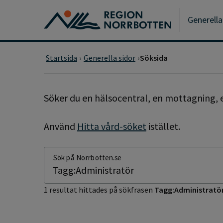
Gå till huvudmeny
Gå till övergripande innehåll
Gå till sidfoten
Generella
Startsida
Generella sidor
Söksida
SÖKSIDA
Söker du en hälsocentral, en mottagning, e
Använd
Hitta vård-söket
istället.
Sök på Norrbotten.se
1 resultat hittades på sökfrasen
Tagg:Administratö