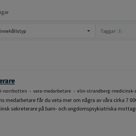
ngar
Innehållstyp
Taggar
1
erare
-i-norrbotten
›
vara-medarbetare
›
elin-strandberg-medicinsk-
ns medarbetare får du veta mer om några av våra cirka 7 000
icinsk sekreterare på barn- och ungdomspsykiatriska mottag