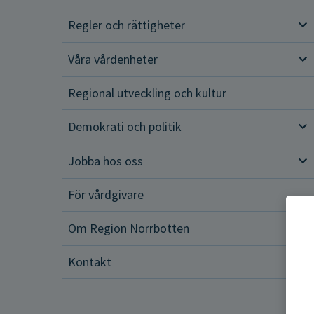
Regler och rättigheter
Reg
Våra vårdenheter
Vår
Regional utveckling och kultur
Demokrati och politik
Dem
Jobba hos oss
Job
För vårdgivare
Om Region Norrbotten
Om 
Kontakt