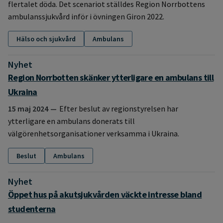
flertalet döda. Det scenariot ställdes Region Norrbottens
ambulanssjukvård inför i övningen Giron 2022.
Hälso och sjukvård
Ambulans
Nyhet
:
Region Norrbotten skänker ytterligare en ambulans till
Ukraina
15 maj 2024
Efter beslut av regionstyrelsen har
ytterligare en ambulans donerats till
välgörenhetsorganisationer verksamma i Ukraina.
Beslut
Ambulans
Nyhet
:
Öppet hus på akutsjukvården väckte intresse bland
studenterna