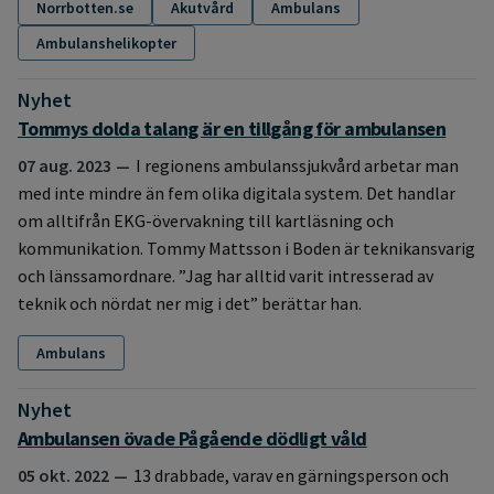
Norrbotten.se
Akutvård
Ambulans
Ambulanshelikopter
Nyhet
:
Tommys dolda talang är en tillgång för ambulansen
07 aug. 2023
I regionens ambulanssjukvård arbetar man
med inte mindre än fem olika digitala system. Det handlar
om alltifrån EKG-övervakning till kartläsning och
kommunikation. Tommy Mattsson i Boden är teknikansvarig
och länssamordnare. ”Jag har alltid varit intresserad av
teknik och nördat ner mig i det” berättar han.
Ambulans
Nyhet
:
Ambulansen övade Pågående dödligt våld
05 okt. 2022
13 drabbade, varav en gärningsperson och