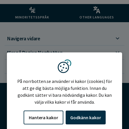
MINORITETSSPRÅK
OTHER LANGUAGES
Navigera vidare
Mer på Region Norrbotten
Om webbplatsen
Vi använder kakor
På norrbotten.se använder vi kakor (cookies) för
att ge dig bästa möjliga funktion. Innan du
godkänt sätter vi bara nödvändiga kakor. Du kan
välja vilka kakor vi får använda.
©2026 Region Norrbotten
Hantera kakor
Godkänn kakor
Alla rättigheter reserverade