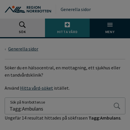
Gå till huvudmeny
Gå till övergripande innehåll
Gå till sidfoten
Generella sidor
SÖK
HITTA VÅRD
MENY
Generella sidor
SÖKSIDA
Söker du en hälsocentral, en mottagning, ett sjukhus eller
en tandvårdsklinik?
Använd
Hitta vård-söket
istället.
Sök på Norrbotten.se
Ungefär 14 resultat hittades på sökfrasen
Tagg:Ambulans
.