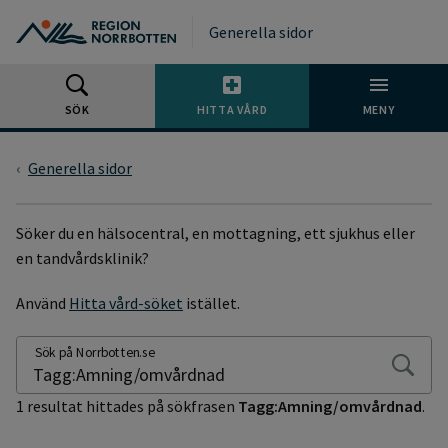
Gå till huvudmeny
Gå till övergripande innehåll
Gå till sidfoten
Generella sidor
SÖK
HITTA VÅRD
MENY
Generella sidor
SÖKSIDA
Söker du en hälsocentral, en mottagning, ett sjukhus eller
en tandvårdsklinik?
Använd
Hitta vård-söket
istället.
Sök på Norrbotten.se
1 resultat hittades på sökfrasen
Tagg:Amning/omvårdnad
.