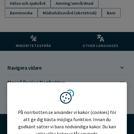
Hälso och sjukvård
Amning/omvårdnad
Barnmorska
Mödrahälsovård (obstetrisk)
Barn
MINORITETSSPRÅK
OTHER LANGUAGES
Navigera vidare
Mer på Region Norrbotten
Om webbplatsen
Vi använder kakor
På norrbotten.se använder vi kakor (cookies) för
att ge dig bästa möjliga funktion. Innan du
godkänt sätter vi bara nödvändiga kakor. Du kan
välja vilka kakor vi får använda.