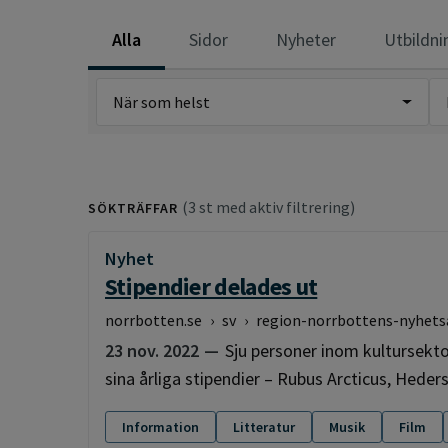
Alla
Sidor
Nyheter
Utbildni
När som helst
(3 st med aktiv filtrering)
SÖKTRÄFFAR
Nyhet
:
Stipendier delades ut
norrbotten.se
›
sv
›
region-norrbottens-nyhets
23 nov. 2022
Sju personer inom kultursekto
sina årliga stipendier – Rubus Arcticus, Hede
Information
Litteratur
Musik
Film