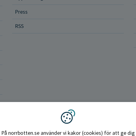
Press
dvård
RSS
ler och rättigheter
a vårdenheter
okrati och politik
ba hos oss
Region Norrbotten
Vi använder kakor
På norrbotten.se använder vi kakor (cookies) för att ge dig