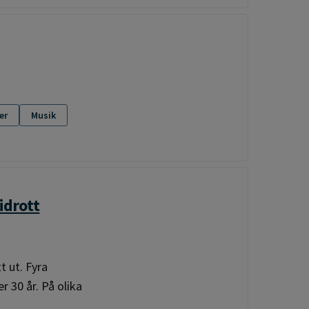
er
Musik
idrott
t ut. Fyra
r 30 år. På olika