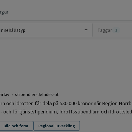
ngar
Innehållstyp
Taggar
1
arkiv
›
stipendier-delades-ut
rn och idrotten får dela på 530 000 kronor när Region Norrb
rs- och förtjänststipendium, Idrottsstipendium och Idrottsle
Bild och form
Regional utveckling