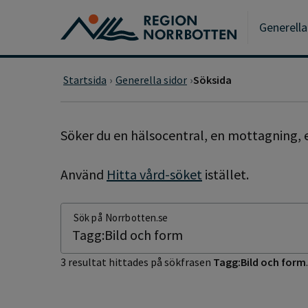
Gå till huvudmeny
Gå till övergripande innehåll
Gå till sidfoten
Generella
Startsida
Generella sidor
Söksida
SÖKSIDA
Söker du en hälsocentral, en mottagning, e
Använd
Hitta vård-söket
istället.
Sök på Norrbotten.se
3 resultat hittades på sökfrasen
Tagg:Bild och form
.