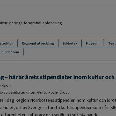
ultur-naringsliv-samhallsplanering
struktur
Regional utveckling
Bibliotek
Museum
Teat
ild och form
ng – här är årets stipendiater inom kultur och 
arkiv
›
ets-stipendiater-inom-kultur-och-idrott
es i dag Region Norrbottens stipendier inom kultur och idrot
ndiet, ett av Sveriges största kulturstipendier som i år fylle
erfarenheter, kulturarv och språk in i sitt skapande.