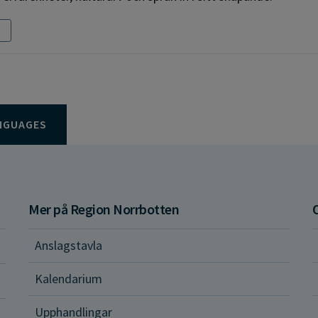
NGUAGES
Mer på Region Norrbotten
Anslagstavla
d och hälsa
Kalendarium
ital vård och tjänster
Upphandlingar