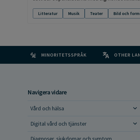
Litteratur
Musik
Teater
Bild och form
MINORITETSSPRÅK
OTHER LA
Navigera vidare
Vård och hälsa
Vår
Digital vård och tjänster
Dig
Diagnoser, sjukdomar och symtom