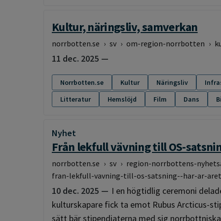
Kultur, näringsliv, samverkan
norrbotten.se
›
sv
›
om-region-norrbotten
›
k
11 dec. 2025
Norrbotten.se
Kultur
Näringsliv
Infra
Litteratur
Hemslöjd
Film
Dans
B
Nyhet
:
Från lekfull vävning till OS-satsni
norrbotten.se
›
sv
›
region-norrbottens-nyhets
fran-lekfull-vavning-till-os-satsning--har-ar-ar
10 dec. 2025
I en högtidlig ceremoni delad
kulturskapare fick ta emot Rubus Arcticus-stipe
sätt bär stipendiaterna med sig norrbottniska 