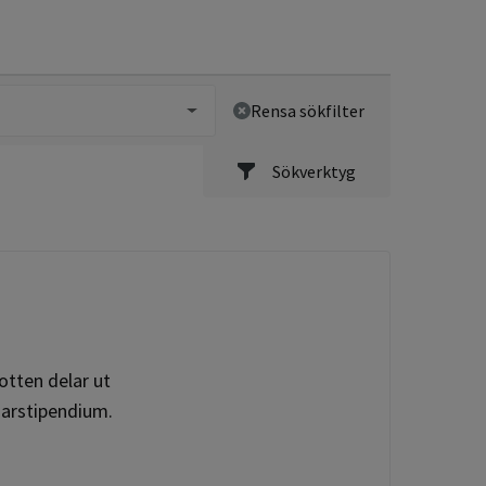
Rensa sökfilter
Sökverktyg
otten delar ut
darstipendium.