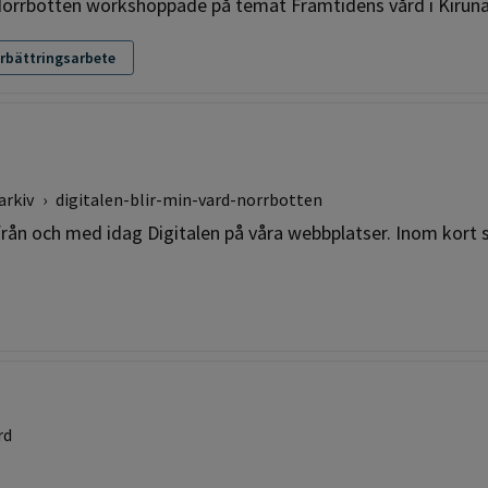
orrbotten workshoppade på temat Framtidens vård i Kiruna
rbättringsarbete
arkiv
›
digitalen-blir-min-vard-norrbotten
från och med idag Digitalen på våra webbplatser. Inom kort 
rd