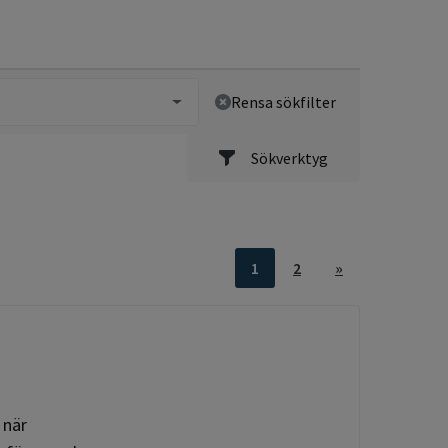
Rensa sökfilter
Sökverktyg
1
2
»
 när