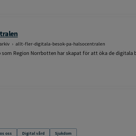
ntralen
arkiv
›
allt-fler-digitala-besok-pa-halsocentralen
p som Region Norrbotten har skapat för att öka de digitala
os oss
Digital vård
Sjukdom