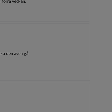
 förra veckan.
ska den även gå