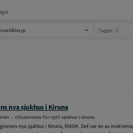
ngar
Innehållstyp
Taggar
1
ns nya sjukhus i Kiruna
arkiv
›
tillsammans-for-nytt-sjukhus-i-kiruna
gionens nya sjukhus i Kiruna, RNSiK. Det var en av insikterna