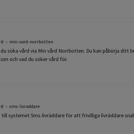
rd
›
min-vard-norrbotten
 du söka vård via Min vård Norrbotten. Du kan påbörja ditt 
om och vad du söker vård för.
rd
›
sms-livraddare
till systemet Sms-livräddare för att frivilliga livräddare sn