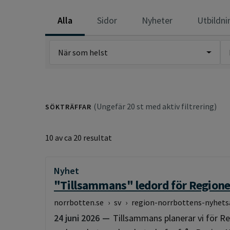
Alla
Sidor
Nyheter
Utbildni
När som helst
(Ungefär 20 st med aktiv filtrering)
SÖKTRÄFFAR
10 av ca 20 resultat
Nyhet
:
"Tillsammans" ledord för Regione
norrbotten.se
›
sv
›
region-norrbottens-nyhets
24 juni 2026
Tillsammans planerar vi för Re