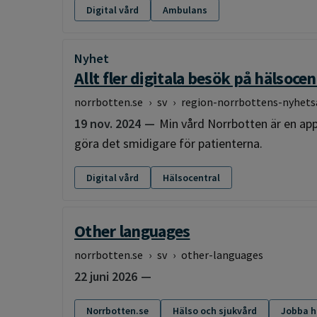
Digital vård
Ambulans
Nyhet
:
Allt fler digitala besök på hälsoce
norrbotten.se
›
sv
›
region-norrbottens-nyhets
19 nov. 2024
Min vård Norrbotten är en ap
göra det smidigare för patienterna.
Digital vård
Hälsocentral
Other languages
norrbotten.se
›
sv
›
other-languages
22 juni 2026
Norrbotten.se
Hälso och sjukvård
Jobba h