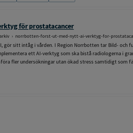
erktyg för prostatacancer
arkiv
›
norrbotten-forst-ut-med-nytt-ai-verktyg-for-prostatac
 AI, gör sitt intåg i vården. I Region Norrbotten tar Bild- och
mplementera ett AI-verktyg som ska bistå radiologerna i gr
mföra fler undersökningar utan ökad stress samtidigt som fä