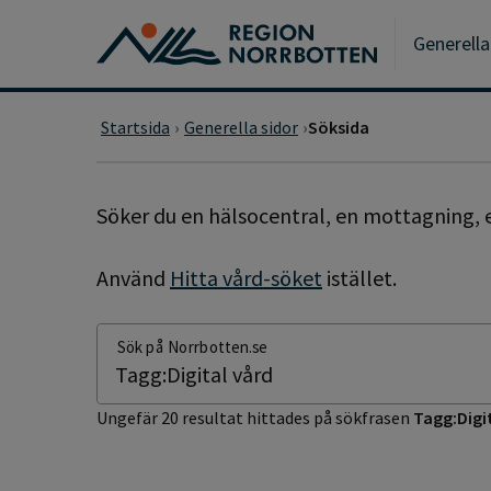
Gå till huvudmeny
Gå till övergripande innehåll
Gå till sidfoten
Generella
Startsida
Generella sidor
Söksida
SÖKSIDA
Söker du en hälsocentral, en mottagning, e
Använd
Hitta vård-söket
istället.
Sök på Norrbotten.se
Ungefär 20 resultat hittades på sökfrasen
Tagg:Digi