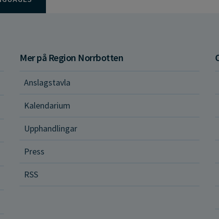
Mer på Region Norrbotten
Anslagstavla
d och hälsa
Kalendarium
ital vård och tjänster
Upphandlingar
Press
dvård
RSS
ler och rättigheter
a vårdenheter