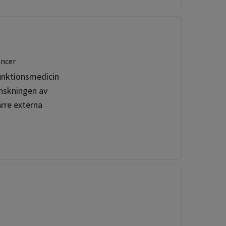
ancer
 funktionsmedicin
anskningen av
rre externa