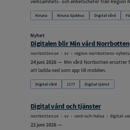
verksamhets- och enhetschefer från Region N
Kiruna
Kiruna Sjukhus
Digital vård
Fö
Nyhet
:
Digitalen blir Min vård Norrbotten
norrbotten.se
›
sv
›
region-norrbottens-nyhets
24 juni 2026
Min vård Norrbotten ersätter 
att ladda ned som app till mobilen.
Digital vård
1177
Digital tjänst
Digital vård och tjänster
norrbotten.se
›
sv
›
vard-och-halsa
›
digital-va
22 juni 2026