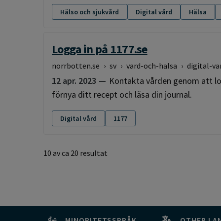
Hälso och sjukvård
Digital vård
Hälsa
Logga in på 1177.se
norrbotten.se
›
sv
›
vard-och-halsa
›
digital-va
12 apr. 2023
Kontakta vården genom att log
förnya ditt recept och läsa din journal.
Digital vård
1177
10 av ca 20 resultat
MINORITETSSPRÅK
OTHER LA