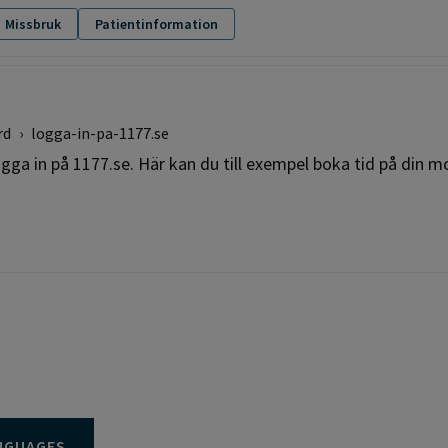
Missbruk
Patientinformation
rd
›
logga-in-pa-1177.se
ga in på 1177.se. Här kan du till exempel boka tid på din m
NGUAGES