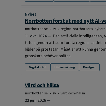
Nyhet
:
Norrbotten först ut med nytt AI-v
norrbotten.se
›
sv
›
region-norrbottens-nyhets
11 okt. 2024
Den artificiella intelligensen,
täten genom att som första region i landet i
bilder på prostatan. Målet är att kunna geno
granskare behöver anlitas.
Digital vård
Undersökning
Röntgen
Vård och hälsa
norrbotten.se
›
sv
›
vard-och-halsa
22 juni 2026