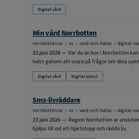
Digital vård
Min vård Norrbotten
norrbotten.se
›
sv
›
vard-och-halsa
›
digital-va
22 juni 2026
Var du än bor i Norrbotten kan
helst genom att svara på frågor om dina symt
Digital vård
Digital tjänst
Sms-livräddare
norrbotten.se
›
sv
›
vard-och-halsa
›
digital-va
23 juni 2026
Region Norrbotten är ansluten 
hjälpa till vid ett hjärtstopp och rädda liv.