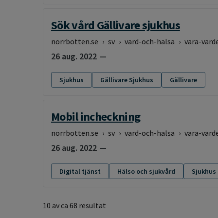
Sök vård Gällivare sjukhus
norrbotten.se
›
sv
›
vard-och-halsa
›
vara-vard
26 aug. 2022
Sjukhus
Gällivare Sjukhus
Gällivare
Mobil incheckning
norrbotten.se
›
sv
›
vard-och-halsa
›
vara-vard
26 aug. 2022
Digital tjänst
Hälso och sjukvård
Sjukhus
10 av ca 68 resultat