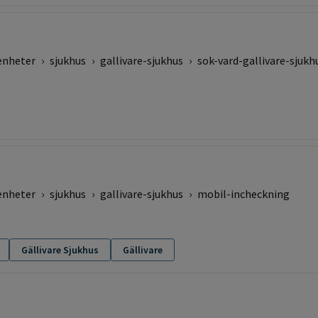
enheter
›
sjukhus
›
gallivare-sjukhus
›
sok-vard-gallivare-sjukh
enheter
›
sjukhus
›
gallivare-sjukhus
›
mobil-incheckning
Gällivare Sjukhus
Gällivare