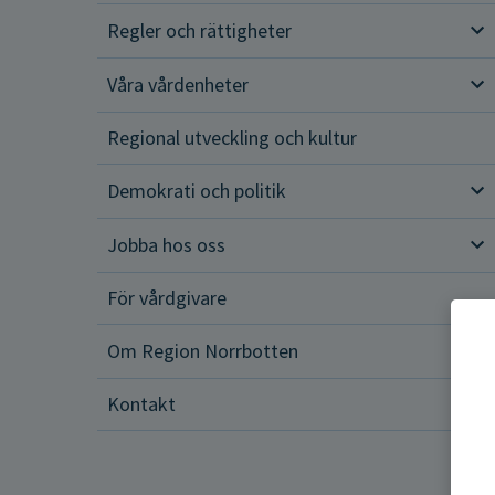
Regler och rättigheter
Reg
Våra vårdenheter
Vår
Regional utveckling och kultur
Demokrati och politik
Dem
Jobba hos oss
Job
För vårdgivare
Om Region Norrbotten
Om 
Kontakt