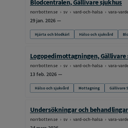
Blodcentralen, Gällivare sjukhus
norrbotten.se
›
sv
›
vard-och-halsa
›
vara-vard
29 jan. 2026
Hjärta och blodkärl
Hälso och sjukvård
Bl
Logopedimottagningen, Gällivare 
norrbotten.se
›
sv
›
vard-och-halsa
›
vara-vard
13 feb. 2026
Hälso och sjukvård
Mottagning
Gällivare 
Undersökningar och behandlinga
norrbotten.se
›
sv
›
vard-och-halsa
›
vara-vard
24 mars 2026