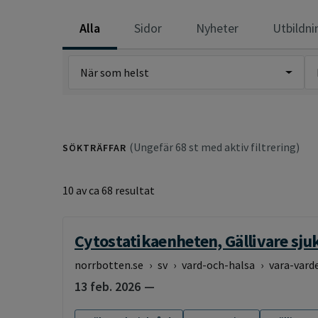
Alla
Sidor
Nyheter
Utbildni
När som helst
(Ungefär 68 st med aktiv filtrering)
SÖKTRÄFFAR
10 av ca 68 resultat
Cytostatikaenheten, Gällivare sju
norrbotten.se
›
sv
›
vard-och-halsa
›
vara-vard
13 feb. 2026