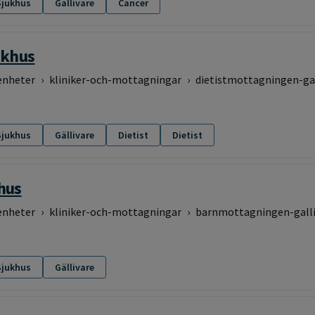
Sjukhus
Gällivare
Cancer
ukhus
enheter
›
kliniker-och-mottagningar
›
dietistmottagningen-gal
Sjukhus
Gällivare
Dietist
Dietist
hus
enheter
›
kliniker-och-mottagningar
›
barnmottagningen-galli
Sjukhus
Gällivare