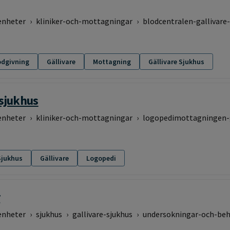
enheter
›
kliniker-och-mottagningar
›
blodcentralen-gallivare
odgivning
Gällivare
Mottagning
Gällivare Sjukhus
sjukhus
enheter
›
kliniker-och-mottagningar
›
logopedimottagningen-g
Sjukhus
Gällivare
Logopedi
r
enheter
›
sjukhus
›
gallivare-sjukhus
›
undersokningar-och-beh