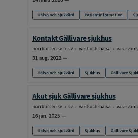
Hälso och sjukvård
Patientinformation
Sj
Kontakt Gällivare sjukhus
norrbotten.se
›
sv
›
vard-och-halsa
›
vara-vard
31 aug. 2022
Hälso och sjukvård
Sjukhus
Gällivare Sju
Akut sjuk Gällivare sjukhus
norrbotten.se
›
sv
›
vard-och-halsa
›
vara-vard
16 jan. 2025
Hälso och sjukvård
Sjukhus
Gällivare Sju