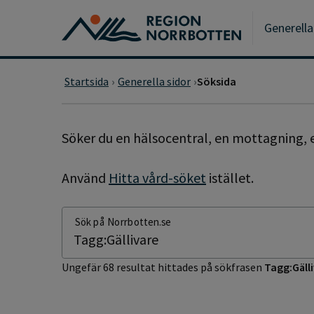
Gå till huvudmeny
Gå till övergripande innehåll
Gå till sidfoten
Generella
Startsida
Generella sidor
Söksida
SÖKSIDA
Söker du en hälsocentral, en mottagning, e
Använd
Hitta vård-söket
istället.
Sök på Norrbotten.se
Ungefär 68 resultat hittades på sökfrasen
Tagg:Gäll