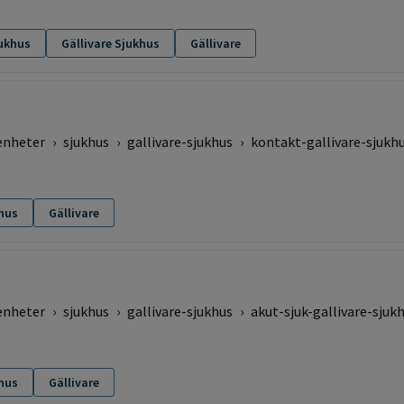
ukhus
Gällivare Sjukhus
Gällivare
enheter
›
sjukhus
›
gallivare-sjukhus
›
kontakt-gallivare-sjukh
khus
Gällivare
enheter
›
sjukhus
›
gallivare-sjukhus
›
akut-sjuk-gallivare-sjuk
khus
Gällivare