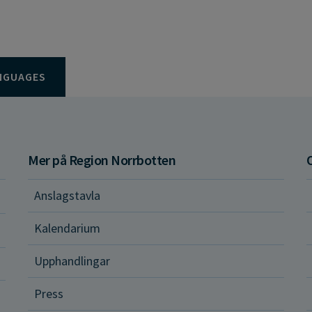
NGUAGES
Mer på Region Norrbotten
Anslagstavla
d och hälsa
Kalendarium
ital vård och tjänster
Upphandlingar
Press
dvård