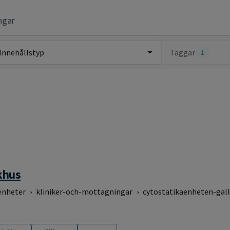
ngar
Innehållstyp
Taggar
1
khus
enheter
›
kliniker-och-mottagningar
›
cytostatikaenheten-gall