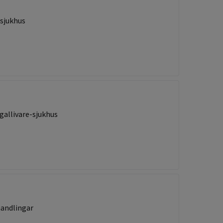
-sjukhus
allivare-sjukhus
andlingar