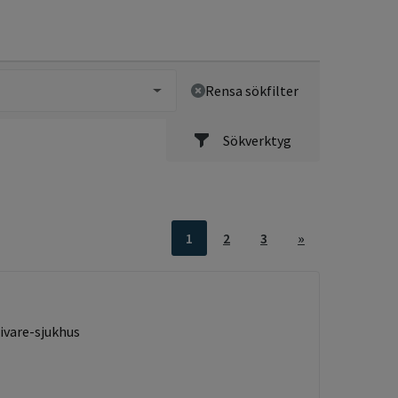
Rensa sökfilter
Sökverktyg
1
2
3
»
ivare-sjukhus