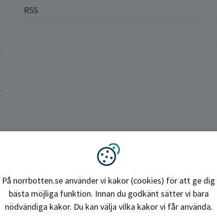
RSS
ler och rättigheter
a vårdenheter
okrati och politik
ba hos oss
Region Norrbotten
Vi använder kakor
På norrbotten.se använder vi kakor (cookies) för att ge dig
bästa möjliga funktion. Innan du godkänt sätter vi bara
nödvändiga kakor. Du kan välja vilka kakor vi får använda.