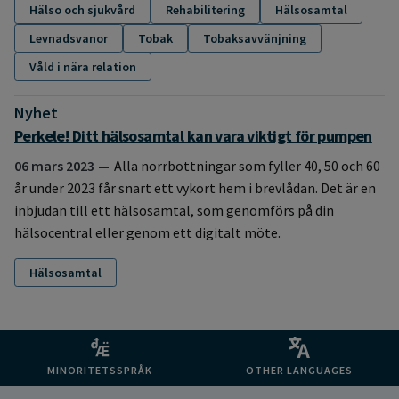
Hälso och sjukvård
Rehabilitering
Hälsosamtal
Levnadsvanor
Tobak
Tobaksavvänjning
Våld i nära relation
Nyhet
:
Perkele! Ditt hälsosamtal kan vara viktigt för pumpen
06 mars 2023
Alla norrbottningar som fyller 40, 50 och 60
år under 2023 får snart ett vykort hem i brevlådan. Det är en
inbjudan till ett hälsosamtal, som genomförs på din
hälsocentral eller genom ett digitalt möte.
Hälsosamtal
MINORITETSSPRÅK
OTHER LANGUAGES