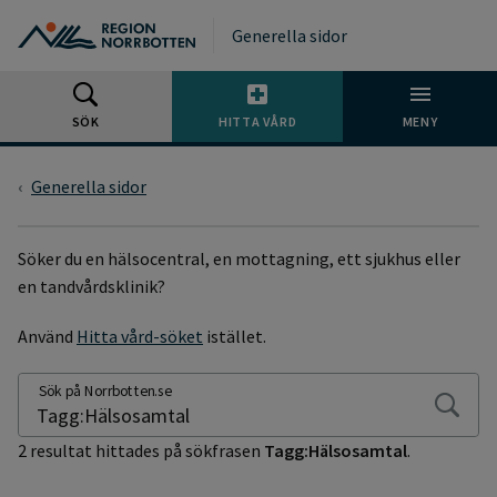
Gå till huvudmeny
Gå till övergripande innehåll
Gå till sidfoten
Generella sidor
SÖK
HITTA VÅRD
MENY
Generella sidor
SÖKSIDA
Söker du en hälsocentral, en mottagning, ett sjukhus eller
en tandvårdsklinik?
Använd
Hitta vård-söket
istället.
Sök på Norrbotten.se
2 resultat hittades på sökfrasen
Tagg:Hälsosamtal
.