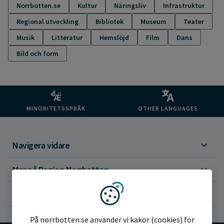
Norrbotten.se
Kultur
Näringsliv
Infrastruktur
Regional utveckling
Bibliotek
Museum
Teater
Musik
Litteratur
Hemslöjd
Film
Dans
Bild och form
MINORITETSSPRÅK
OTHER LANGUAGES
Navigera vidare
Mer på Region Norrbotten
Om webbplatsen
Vi använder kakor
På norrbotten.se använder vi kakor (cookies) för