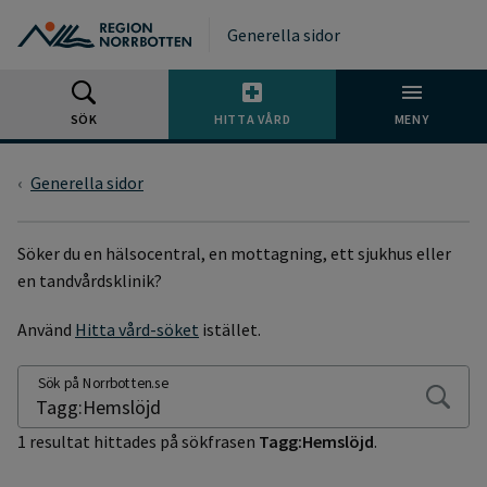
Gå till huvudmeny
Gå till övergripande innehåll
Gå till sidfoten
Generella sidor
SÖK
HITTA VÅRD
MENY
Generella sidor
SÖKSIDA
Söker du en hälsocentral, en mottagning, ett sjukhus eller
en tandvårdsklinik?
Använd
Hitta vård-söket
istället.
Sök på Norrbotten.se
1 resultat hittades på sökfrasen
Tagg:Hemslöjd
.