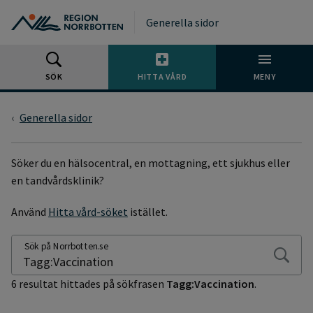
Gå till huvudmeny
Gå till övergripande innehåll
Gå till sidfoten
Generella sidor
SÖK
HITTA VÅRD
MENY
Generella sidor
SÖKSIDA
Söker du en hälsocentral, en mottagning, ett sjukhus eller
en tandvårdsklinik?
Använd
Hitta vård-söket
istället.
Sök på Norrbotten.se
6 resultat hittades på sökfrasen
Tagg:Vaccination
.