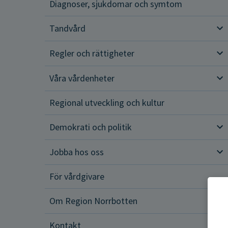
Diagnoser, sjukdomar och symtom
Tandvård
Tan
Regler och rättigheter
Reg
Våra vårdenheter
Vår
Regional utveckling och kultur
Demokrati och politik
Dem
Jobba hos oss
Job
För vårdgivare
Om Region Norrbotten
Om 
Kontakt