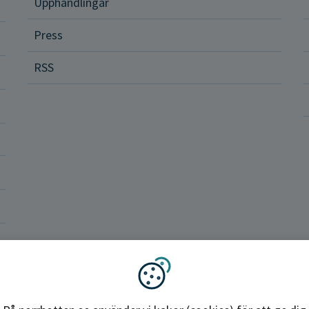
Upphandlingar
Press
dvård
RSS
ler och rättigheter
a vårdenheter
okrati och politik
ba hos oss
Region Norrbotten
Vi använder kakor