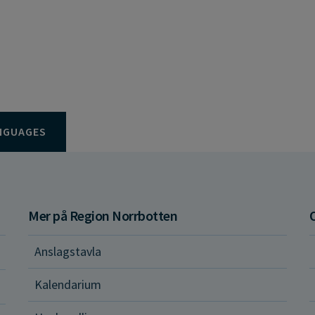
NGUAGES
Mer på Region Norrbotten
Anslagstavla
d och hälsa
Kalendarium
ital vård och tjänster