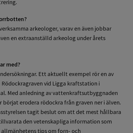
rering.
orrbotten?
kesverksamma arkeologer, varav en även jobbar
r även en extraanställd arkeolog under årets
lar med?
ndersökningar. Ett aktuellt exempel rör en av
Rödockragraven vid Ligga kraftstation i
. Med anledning av vattenkraftsutbyggnaden
 börjat erodera rödockra från graven ner i älven.
nsstyrelsen tagit beslut om att det mest hållbara
tillvarata den vetenskapliga information som
en allmänhetens tips om forn- och