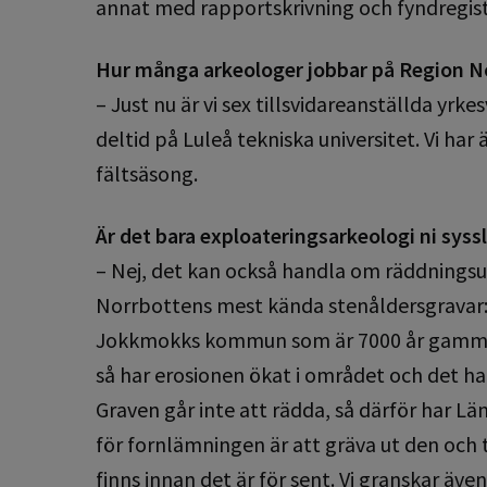
annat med rapportskrivning och fyndregist
Hur många arkeologer jobbar på Region N
– Just nu är vi sex tillsvidareanställda yr
deltid på Luleå tekniska universitet. Vi ha
fältsäsong.
Är det bara exploateringsarkeologi ni syss
– Nej, det kan också handla om räddningsu
Norrbottens mest kända stenåldersgravar: 
Jokkmokks kommun som är 7000 år gammal
så har erosionen ökat i området och det har
Graven går inte att rädda, så därför har Lä
för fornlämningen är att gräva ut den och 
finns innan det är för sent. Vi granskar äv