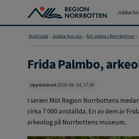
Gå till huvudmeny
Gå till övergripande innehåll
Gå till sidfoten
Jobba ho
Startsida
Jobba hos oss
Att jobba i Norrbotten
Frida Palmbo, arkeo
Uppdaterad:
2026-06-24, 17:39
I serien Möt Region Norrbottens medar
cirka 7 000 anställda. En av dem är Fr
arkeolog på Norrbottens museum.