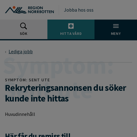
Gå till huvudmeny
Gå till övergripande innehåll
Gå till sidfoten
Jobba hos oss
SÖK
HITTA VÅRD
MENY
Lediga jobb
SYMPTOM: SENT UTE
Rekryteringsannonsen du söker
kunde inte hittas
Huvudinnehåll
Här får du remiss till