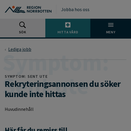
Gå till huvudmeny
Gå till övergripande innehåll
Gå till sidfoten
Jobba hos oss
SÖK
HITTA VÅRD
MENY
Lediga jobb
SYMPTOM: SENT UTE
Rekryteringsannonsen du söker
kunde inte hittas
Huvudinnehåll
Här får du remiss till