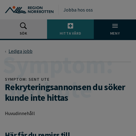
Gå till huvudmeny
Gå till övergripande innehåll
Gå till sidfoten
Jobba hos oss
SÖK
HITTA VÅRD
MENY
Lediga jobb
SYMPTOM: SENT UTE
Rekryteringsannonsen du söker
kunde inte hittas
Huvudinnehåll
Här får du remiss till