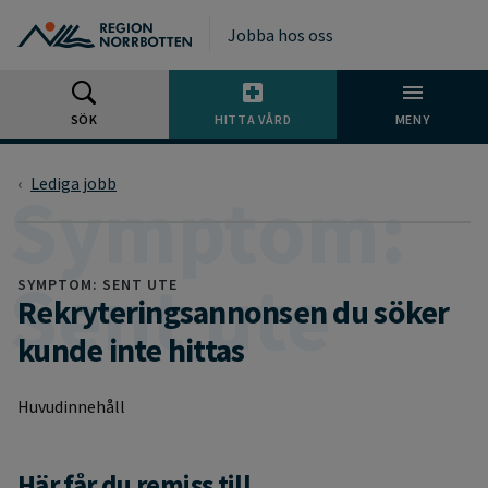
Gå till huvudmeny
Gå till övergripande innehåll
Gå till sidfoten
Jobba hos oss
SÖK
HITTA VÅRD
MENY
Lediga jobb
SYMPTOM: SENT UTE
Rekryteringsannonsen du söker
kunde inte hittas
Huvudinnehåll
Här får du remiss till