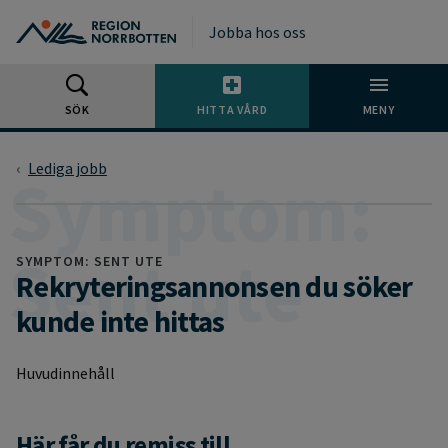
Gå till huvudmeny
Gå till övergripande innehåll
Gå till sidfoten
Jobba hos oss
SÖK
HITTA VÅRD
MENY
Lediga jobb
SYMPTOM: SENT UTE
Rekryteringsannonsen du söker
kunde inte hittas
Huvudinnehåll
Här får du remiss till