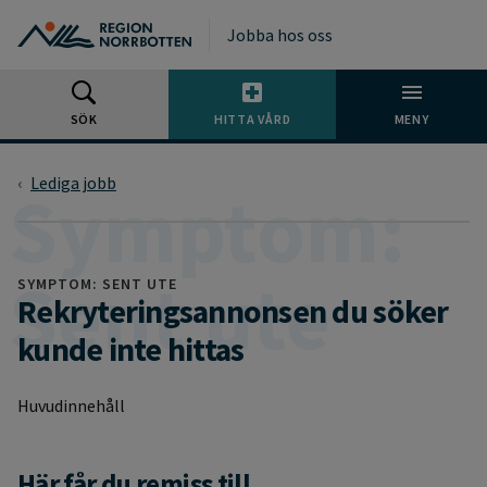
Gå till huvudmeny
Gå till övergripande innehåll
Gå till sidfoten
Jobba hos oss
SÖK
HITTA VÅRD
MENY
Lediga jobb
SYMPTOM: SENT UTE
Rekryteringsannonsen du söker
kunde inte hittas
Huvudinnehåll
Här får du remiss till