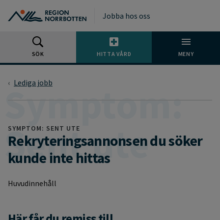
Gå till huvudmeny
Gå till övergripande innehåll
Gå till sidfoten
Jobba hos oss
SÖK
HITTA VÅRD
MENY
Lediga jobb
SYMPTOM: SENT UTE
Rekryteringsannonsen du söker
kunde inte hittas
Huvudinnehåll
Här får du remiss till