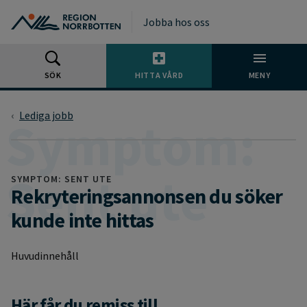
Gå till huvudmeny
Gå till övergripande innehåll
Gå till sidfoten
Jobba hos oss
SÖK
HITTA VÅRD
MENY
Lediga jobb
SYMPTOM: SENT UTE
Rekryteringsannonsen du söker
kunde inte hittas
Huvudinnehåll
Här får du remiss till