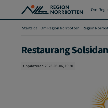
Gå till huvudmeny
Gå till övergripande innehåll
Gå till sidfoten
Om Regio
Startsida
Om Region Norrbotten
Region Norrbot
Restaurang Solsidan
Uppdaterad:
2026-08-06, 10:20