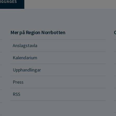
NGUAGES
Mer på Region Norrbotten
Anslagstavla
d och hälsa
Kalendarium
ital vård och tjänster
Upphandlingar
Press
dvård
RSS
ler och rättigheter
a vårdenheter