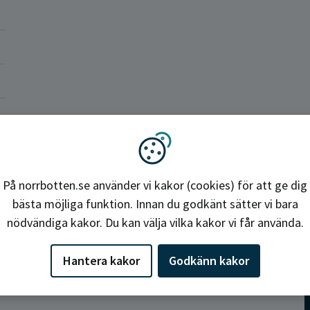
okrati och politik
ba hos oss
Region Norrbotten
Vi använder kakor
På norrbotten.se använder vi kakor (cookies) för att ge dig
bästa möjliga funktion. Innan du godkänt sätter vi bara
nödvändiga kakor. Du kan välja vilka kakor vi får använda.
Hantera kakor
Godkänn kakor