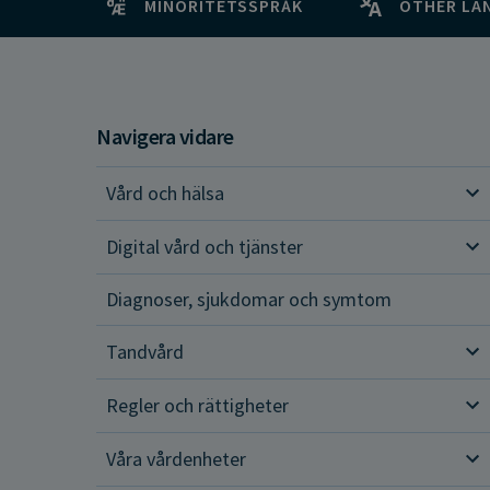
MINORITETSSPRÅK
OTHER LA
Navigera vidare
Vård och hälsa
Vår
Digital vård och tjänster
Dig
Diagnoser, sjukdomar och symtom
Tandvård
Tan
Regler och rättigheter
Reg
Våra vårdenheter
Vår