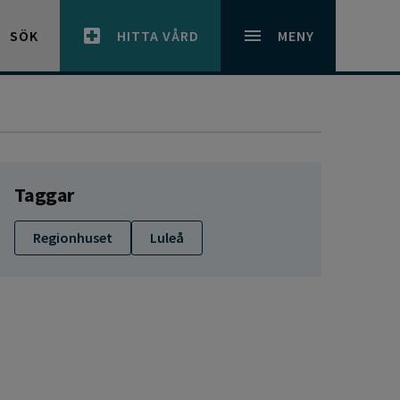
SÖK
HITTA VÅRD
MENY
Taggar
Regionhuset
Luleå