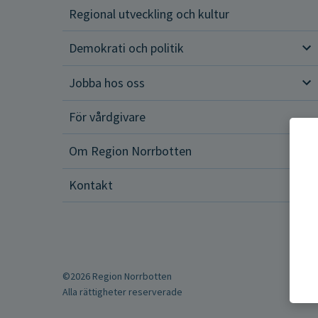
Regional utveckling och kultur
Demokrati och politik
Dem
Jobba hos oss
Job
För vårdgivare
Om Region Norrbotten
Om 
Kontakt
©2026 Region Norrbotten
Alla rättigheter reserverade