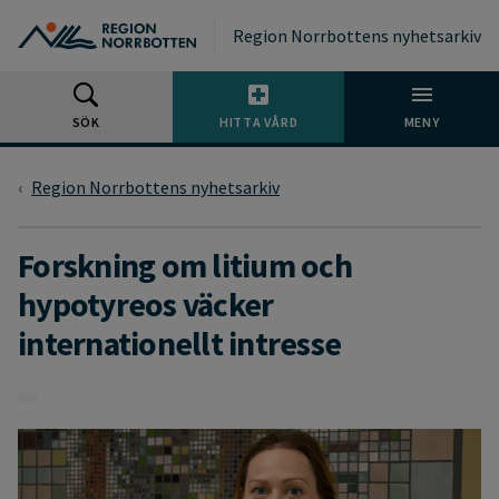
Gå till huvudmeny
Gå till övergripande innehåll
Gå till sidfoten
Region Norrbottens nyhetsarkiv
SÖK
HITTA VÅRD
MENY
Region Norrbottens nyhetsarkiv
Forskning om litium och
hypotyreos väcker
internationellt intresse