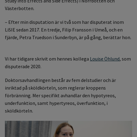
Study into Effects and Side Effects) i Norrbotten och
Västerbotten.
– Efter min disputation är vi två som har disputerat inom
LiSIE sedan 2017. En tredje, Filip Fransson i Umeå, och en
fjärde, Petra Truedson i Sunderbyn, är på gång, berättar hon.
Vi har tidigare skrivit om hennes kollega
Louise Öhlund
, som
disputerade 2020.
Doktorsavhandlingen består av fem delstudier och är
inriktad på sköldkörteln, som reglerar kroppens
förbränning. Mer specifikt avhandlar den hypotyreos,
underfunktion, samt hypertyreos, överfunktion, i
sköldkörteln.