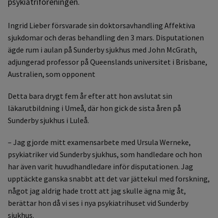
psykiatriföreningen.
Ingrid Lieber försvarade sin doktorsavhandling Affektiva
sjukdomar och deras behandling den 3 mars. Disputationen
ägde rum i aulan på Sunderby sjukhus med John McGrath,
adjungerad professor på Queenslands universitet i Brisbane,
Australien, som opponent
Detta bara drygt fem år efter att hon avslutat sin
läkarutbildning i Umeå, där hon gick de sista åren på
Sunderby sjukhus i Luleå.
– Jag gjorde mitt examensarbete med Ursula Werneke,
psykiatriker vid Sunderby sjukhus, som handledare och hon
har även varit huvudhandledare inför disputationen. Jag
upptäckte ganska snabbt att det var jättekul med forskning,
något jag aldrig hade trott att jag skulle ägna mig åt,
berättar hon då vi ses i nya psykiatrihuset vid Sunderby
sjukhus.