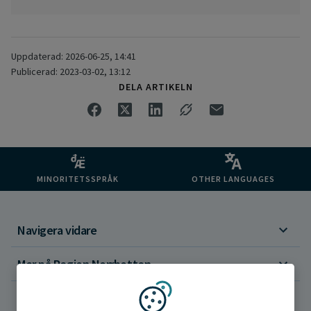
Uppdaterad: 2026-06-25, 14:41
Publicerad: 2023-03-02, 13:12
DELA ARTIKELN
MINORITETSSPRÅK
OTHER LANGUAGES
Navigera vidare
Mer på Region Norrbotten
Om webbplatsen
Vi använder kakor