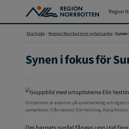
Gå till huvudmeny
Gå till övergripande innehåll
Gå till sidfoten
Region N
Startsida
Region Norrbottens nyhetsarkiv
Synen 
Synen i fokus för S
Ortoptister är experter på synutveckling och ögats
samarbetar. Från vänster Elin Vestling, Katja Kosti
Om barnets synfel fångas upp i tid finns