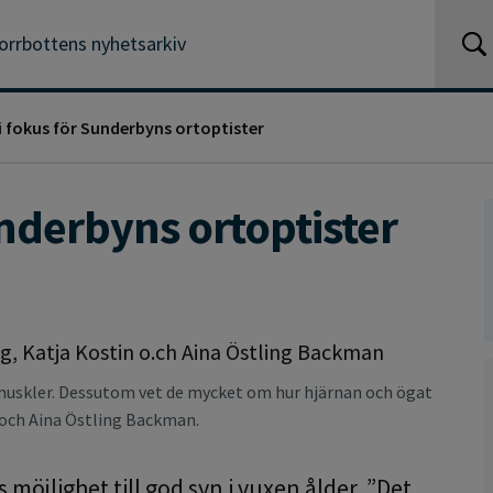
orrbottens nyhetsarkiv
i fokus för Sunderbyns ortoptister
underbyns ortoptister
 muskler. Dessutom vet de mycket om hur hjärnan och ögat
n och Aina Östling Backman.
 möjlighet till god syn i vuxen ålder. ”Det