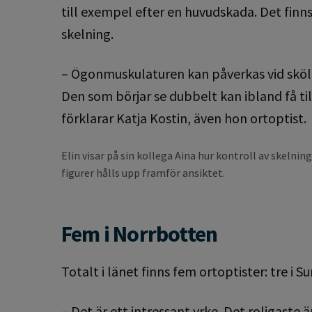
till exempel efter en huvudskada. Det fin
skelning.
– Ögonmuskulaturen kan påverkas vid sköl
Den som börjar se dubbelt kan ibland få t
förklarar Katja Kostin, även hon ortoptist.
Elin visar på sin kollega Aina hur kontroll av skelnin
figurer hålls upp framför ansiktet.
Fem i Norrbotten
Totalt i länet finns fem ortoptister: tre i Su
– Det är ett intressant yrke. Det roligast