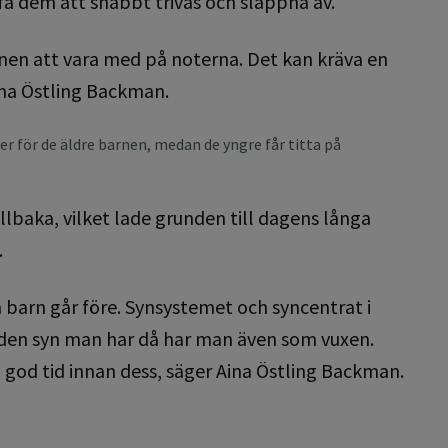
få dem att snabbt trivas och slappna av.
arnen att vara med på noterna. Det kan kräva en
Aina Östling Backman.
r för de äldre barnen, medan de yngre får titta på
lbaka, vilket lade grunden till dagens långa
.
n barn går före. Synsystemet och syncentrat i
 – den syn man har då har man även som vuxen.
i god tid innan dess, säger Aina Östling Backman.