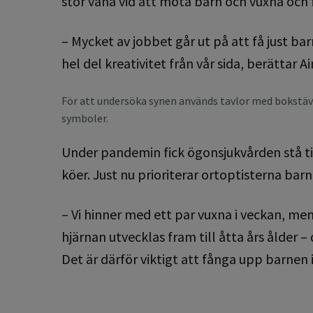
stor vana vid att möta barn och vuxna och 
– Mycket av jobbet går ut på att få just b
hel del kreativitet från vår sida, berättar 
För att undersöka synen används tavlor med bokstäve
symboler.
Under pandemin fick ögonsjukvården stå til
köer. Just nu prioriterar ortoptisterna barn
– Vi hinner med ett par vuxna i veckan, me
hjärnan utvecklas fram till åtta års ålder
Det är därför viktigt att fånga upp barnen 