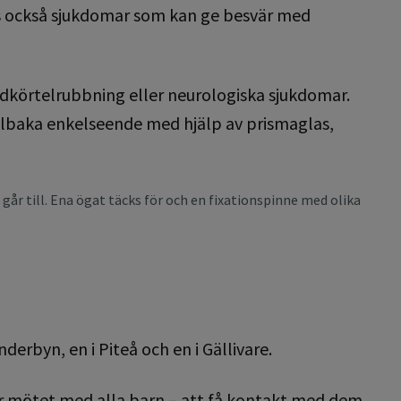
ns också sjukdomar som kan ge besvär med
dkörtelrubbning eller neurologiska sjukdomar.
illbaka enkelseende med hjälp av prismaglas,
g går till. Ena ögat täcks för och en fixationspinne med olika
nderbyn, en i Piteå och en i Gällivare.
e är mötet med alla barn – att få kontakt med dem