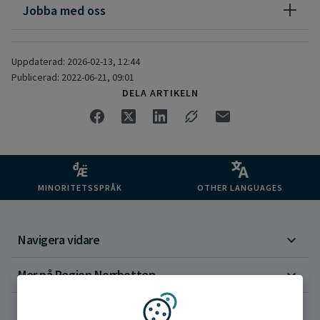
Jobba med oss
Uppdaterad: 2026-02-13, 12:44
Publicerad: 2022-06-21, 09:01
DELA ARTIKELN
MINORITETSSPRÅK
OTHER LANGUAGES
Navigera vidare
Mer på Region Norrbotten
Om webbplatsen