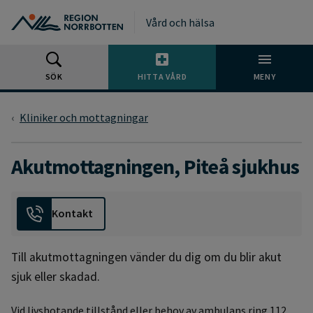
Gå till huvudmeny
Gå till övergripande innehåll
Gå till sidfoten
Vård och hälsa
SÖK
HITTA VÅRD
MENY
Kliniker och mottagningar
Akutmottagningen, Piteå sjukhus
Kontakt
Till akutmottagningen vänder du dig om du blir akut
sjuk eller skadad.
Vid livshotande tillstånd eller behov av ambulans ring 112.