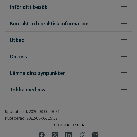
Inför ditt besök
Målet är att du ska kunna behålla och utveckla dina
förmågor samt öka möjligheten till ett självständigt och
delaktigt liv.
Kontakt och praktisk information
Utbud
Om oss
Lämna dina synpunkter
Jobba med oss
Uppdaterad: 2026-08-06, 08:31
Publicerad: 2022-09-05, 15:12
DELA ARTIKELN