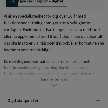
Egen vårdbegäran – digital
Vi är en specialistenhet för dig över 18 år med
funktionsnedsättning som ger stora svårigheter i
vardagen. Funktionsnedsättningen ska vara medfödd
eller ha uppkommit före 16 års ålder. Innan du söker till
oss ska insatser via hälsocentral och/eller kommunen ha
bedömts som otillräckliga.
Du med diagnos inom autismspektrum, intellektuell
funktionsnedsättning, neurologiska rörelsehinder,
flerfunktionsnedsättning eller sällsynt syndrom kan söka
Läs mer om oss
insatser från Vuxenhabiliteringen via egen vårdbegäran.
Även du utan diagnos men med misstanke om
neuropsykiatrisk funktionsnedsättning kan söka via remiss
Digitala tjänster
från vården.