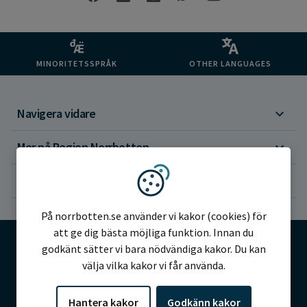
MINORITETSSPRÅK
OTHER LANGUAGES
Navigera vidare
Mer på Region Norrbotten
Om webbplatsen
Vi använder kakor
På norrbotten.se använder vi kakor (cookies) för
att ge dig bästa möjliga funktion. Innan du
godkänt sätter vi bara nödvändiga kakor. Du kan
välja vilka kakor vi får använda.
©2026 Region Norrbotten
Hantera kakor
Godkänn kakor