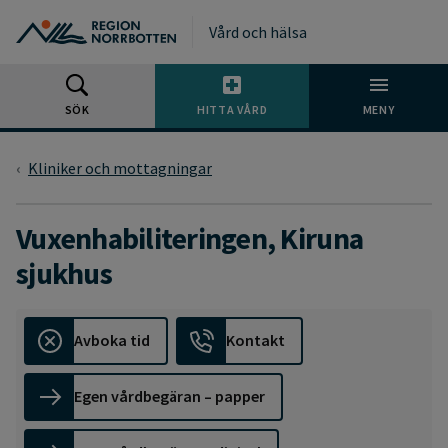
Gå till huvudmeny
Gå till övergripande innehåll
Gå till sidfoten
Vård och hälsa
SÖK
HITTA VÅRD
MENY
Kliniker och mottagningar
Vuxenhabiliteringen, Kiruna
sjukhus
Avboka tid
Kontakt
Egen vårdbegäran – papper