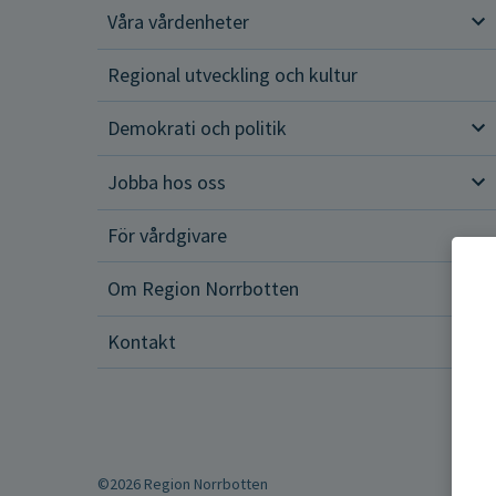
Våra vårdenheter
Vår
Regional utveckling och kultur
Demokrati och politik
Dem
Jobba hos oss
Job
För vårdgivare
Om Region Norrbotten
Om 
Kontakt
©2026 Region Norrbotten