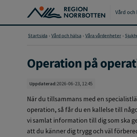
Gå till huvudmeny
Gå till övergripande innehåll
Gå till sidfoten
Vård och 
Startsida
Vård och hälsa
Våra vårdenheter
Sjukh
Operation på operat
Uppdaterad:
2026-06-23, 12:45
När du tillsammans med en specialistl
operation, så får du en kallelse till nå
vi samlat information till dig som ska 
att du känner dig trygg och väl förbere