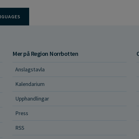
NGUAGES
Mer på Region Norrbotten
Anslagstavla
d och hälsa
Kalendarium
ital vård och tjänster
Upphandlingar
Press
dvård
RSS
ler och rättigheter