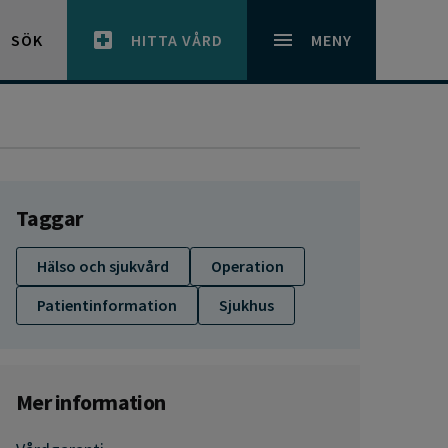
SÖK
HITTA VÅRD
MENY
Taggar
Hälso och sjukvård
Operation
Patientinformation
Sjukhus
Mer information