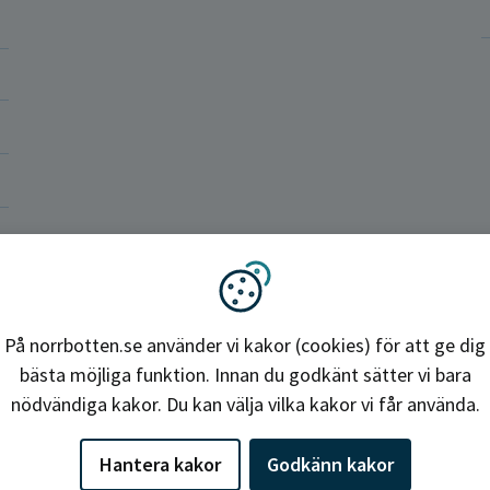
a vårdenheter
okrati och politik
ba hos oss
Region Norrbotten
Vi använder kakor
På norrbotten.se använder vi kakor (cookies) för att ge dig
bästa möjliga funktion. Innan du godkänt sätter vi bara
nödvändiga kakor. Du kan välja vilka kakor vi får använda.
Hantera kakor
Godkänn kakor