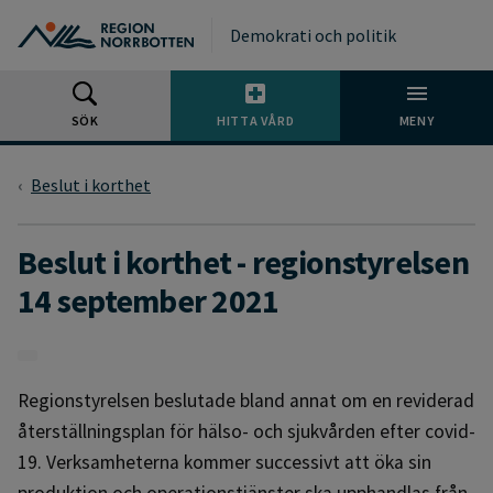
Gå till huvudmeny
Gå till övergripande innehåll
Gå till sidfoten
Demokrati och politik
SÖK
HITTA VÅRD
MENY
Beslut i korthet
Beslut i korthet - regionstyrelsen
14 september 2021
Regionstyrelsen beslutade bland annat om en reviderad
återställningsplan för hälso- och sjukvården efter covid-
19. Verksamheterna kommer successivt att öka sin
produktion och operationstjänster ska upphandlas från