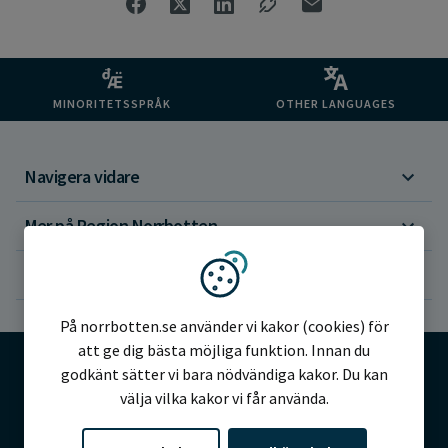
MINORITETSSPRÅK
OTHER LANGUAGES
Navigera vidare
Mer på Region Norrbotten
Om webbplatsen
Vi använder kakor
På norrbotten.se använder vi kakor (cookies) för
att ge dig bästa möjliga funktion. Innan du
godkänt sätter vi bara nödvändiga kakor. Du kan
välja vilka kakor vi får använda.
©2026 Region Norrbotten