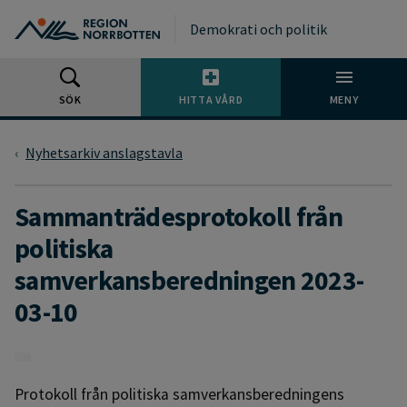
Gå till huvudmeny
Gå till övergripande innehåll
Gå till sidfoten
Demokrati och politik
SÖK
HITTA VÅRD
MENY
Nyhetsarkiv anslagstavla
Sammanträdesprotokoll från
politiska
samverkansberedningen 2023-
03-10
Protokoll från politiska samverkansberedningens