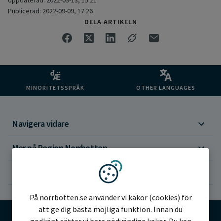
Uppdaterad: 2022-09-13, 15:21
Publicerad: 2022-09-09, 17:26
DELA ARTIKELN
MINORITETSSPRÅK
OTHER LANGUAGES
Navigera vidare
Mer på Region Norrbotten
Om webbplatsen
Vi använder kakor
På norrbotten.se använder vi kakor (cookies) för
att ge dig bästa möjliga funktion. Innan du