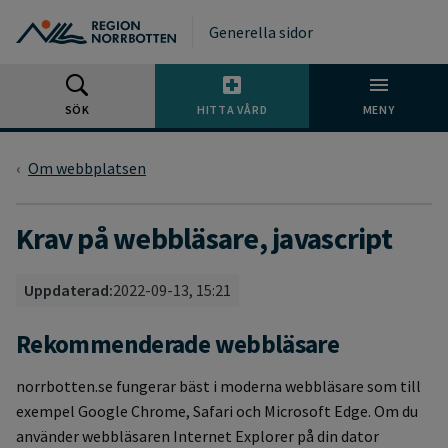
Gå till huvudmeny
Gå till övergripande innehåll
Gå till sidfoten
Generella sidor
SÖK
HITTA VÅRD
MENY
Om webbplatsen
Krav på webbläsare, javascript
Uppdaterad:
2022-09-13, 15:21
Rekommenderade webbläsare
norrbotten.se fungerar bäst i moderna webbläsare som till
exempel Google Chrome, Safari och Microsoft Edge. Om du
använder webbläsaren Internet Explorer på din dator