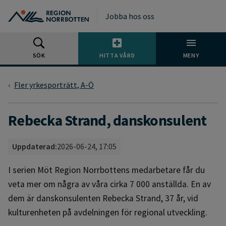
Gå till huvudmeny
Gå till övergripande innehåll
Gå till sidfoten
Jobba hos oss
SÖK
HITTA VÅRD
MENY
Fler yrkesporträtt, A-Ö
Rebecka Strand, danskonsulent
Uppdaterad:
2026-06-24, 17:05
I serien Möt Region Norrbottens medarbetare får du
veta mer om några av våra cirka 7 000 anställda. En av
dem är danskonsulenten Rebecka Strand, 37 år, vid
kulturenheten på avdelningen för regional utveckling.