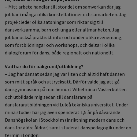
– Mitt arbete handlar till stor del om samverkan där jag
jobbar i många olika konstellationer och samarbeten. Jag
projektleder olika satsningar som riktar sig till
dansverksamma, barn och unga eller allmänheten. Jag
jobbar också praktiskt inför och under olika evenemang,
som fortbildningar och workshops, och deltar i olika
dialogforum för dans, både regionalt och nationellt.
Vad har du för bakgrund/utbildning?
– Jag har dansat sedan jag var liten och alltid haft dansen
som mitt språk och uttrycksätt. Därför valde jag att gå
dansgymnasium på min hemort Vilhelmina i Västerbotten
och utbildade mig sedan till danslärare på
danslärarutbildningen vid Luleå tekniska universitet. Under
mina studier har jag även spenderat 1,5 år på dåvarande
Danshögskolan i Stockholm (inriktning modern dans och
dans för äldre åldrar) samt studerat danspedagogik under en
termin i London.