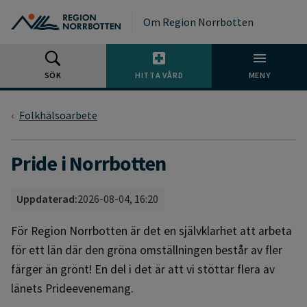
Gå till huvudmeny
Gå till övergripande innehåll
Gå till sidfoten
Om Region Norrbotten
SÖK
HITTA VÅRD
MENY
Folkhälsoarbete
Pride i Norrbotten
Uppdaterad:
2026-08-04, 16:20
För Region Norrbotten är det en självklarhet att arbeta
för ett län där den gröna omställningen består av fler
färger än grönt! En del i det är att vi stöttar flera av
länets Prideevenemang.