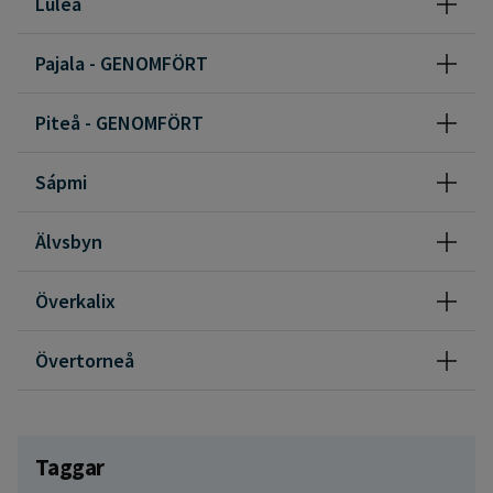
Luleå
Pajala - GENOMFÖRT
Piteå - GENOMFÖRT
Sápmi
Älvsbyn
Överkalix
Övertorneå
Taggar