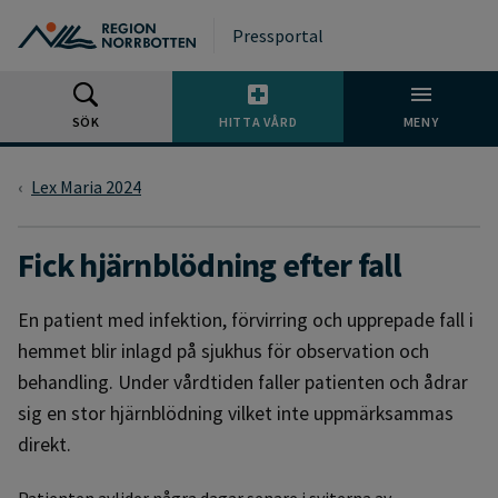
Gå till huvudmeny
Gå till övergripande innehåll
Gå till sidfoten
Pressportal
SÖK
HITTA VÅRD
MENY
Lex Maria 2024
Fick hjärnblödning efter fall
En patient med infektion, förvirring och upprepade fall i
hemmet blir inlagd på sjukhus för observation och
behandling. Under vårdtiden faller patienten och ådrar
sig en stor hjärnblödning vilket inte uppmärksammas
direkt.
Patienten avlider några dagar senare i sviterna av