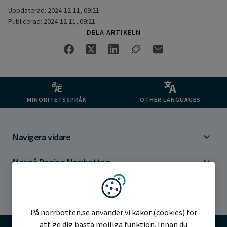
Uppdaterad: 2024-12-11, 09:21
Publicerad: 2024-12-11, 09:21
DELA ARTIKELN
MINORITETSSPRÅK
OTHER LANGUAGES
Navigera vidare
Mer på Region Norrbotten
Om webbplatsen
Vi använder kakor
På norrbotten.se använder vi kakor (cookies) för
att ge dig bästa möjliga funktion. Innan du