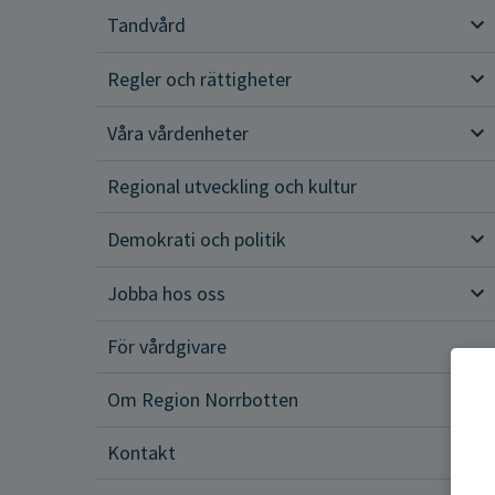
Tandvård
Tan
Regler och rättigheter
Reg
Våra vårdenheter
Vår
Regional utveckling och kultur
Demokrati och politik
Dem
Jobba hos oss
Job
För vårdgivare
Om Region Norrbotten
Om 
Kontakt