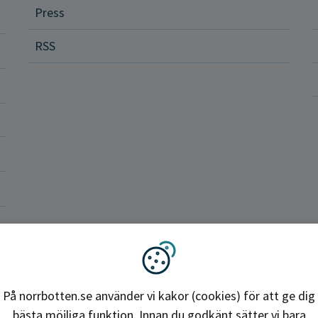
Press
dvård
RSS
ler och rättigheter
a vårdenheter
okrati och politik
ba hos oss
Region Norrbotten
Vi använder kakor
På norrbotten.se använder vi kakor (cookies) för att ge dig
bästa möjliga funktion. Innan du godkänt sätter vi bara