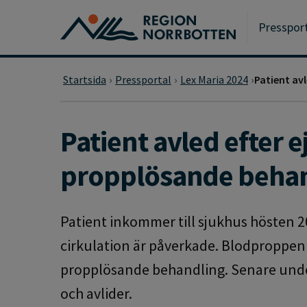
Gå till huvudmeny
Gå till övergripande innehåll
Gå till sidfoten
Presspor
Startsida
Pressportal
Lex Maria 2024
Patient avl
Patient avled efter ej
propplösande beha
Patient inkommer till sjukhus hösten 
cirkulation är påverkade. Blodproppen 
propplösande behandling. Senare unde
och avlider.