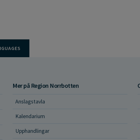
NGUAGES
Mer på Region Norrbotten
Anslagstavla
d och hälsa
Kalendarium
ital vård och tjänster
Upphandlingar