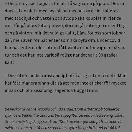
– Det är mycket logistik för att få vagnarna på plats. De ska
dras till en plats med lastbil och sedan ska de installeras
med stödhjul och vatten och avlopp ska kopplas in. När de
väl står på plats lutar golven, dörrar går inte igen ordentligt
och på vintern blir det väldigt kallt, både för oss som jobbar
där, men även för patienter som ska byta om. Under covid
har patienterna dessutom fått vänta utanför vagnen på sin
tur och det har inte varit så roligt när det varit 30 grader
kallt.
– Dessutom är det omständligt att ta sig till en toalett. Man
har fått planera sina skift så att man inte dricker för mycket
innan och blir kissnödig, säger Ida Häggström.
De veckor Susanne Wuopio och Ida Häggström arbetar på Sunderby
sjukhus erbjuder lite andra arbetsuppgifter än enbart screening, vilket
är en omväxling de uppskattar. ”Det kan vara ganska påfrestande för
axlar och ben att stå och screena och lyfta tunga bröst på ett 60 tal