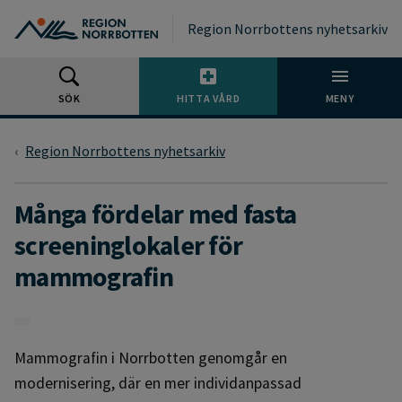
Gå till huvudmeny
Gå till övergripande innehåll
Gå till sidfoten
Region Norrbottens nyhetsarkiv
SÖK
HITTA VÅRD
MENY
Region Norrbottens nyhetsarkiv
Många fördelar med fasta
screeninglokaler för
mammografin
Mammografin i Norrbotten genomgår en
modernisering, där en mer individanpassad