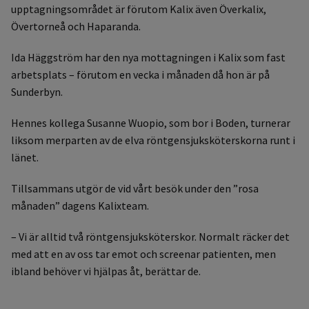
upptagningsområdet är förutom Kalix även Överkalix,
Övertorneå och Haparanda.
Ida Häggström har den nya mottagningen i Kalix som fast
arbetsplats – förutom en vecka i månaden då hon är på
Sunderbyn.
Hennes kollega Susanne Wuopio, som bor i Boden, turnerar
liksom merparten av de elva röntgensjuksköterskorna runt i
länet.
Tillsammans utgör de vid vårt besök under den ”rosa
månaden” dagens Kalixteam.
– Vi är alltid två röntgensjuksköterskor. Normalt räcker det
med att en av oss tar emot och screenar patienten, men
ibland behöver vi hjälpas åt, berättar de.