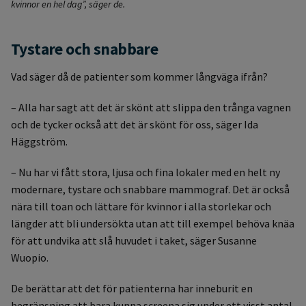
kvinnor en hel dag”, säger de.
Tystare och snabbare
Vad säger då de patienter som kommer långväga ifrån?
– Alla har sagt att det är skönt att slippa den trånga vagnen
och de tycker också att det är skönt för oss, säger Ida
Häggström.
– Nu har vi fått stora, ljusa och fina lokaler med en helt ny
modernare, tystare och snabbare mammograf. Det är också
nära till toan och lättare för kvinnor i alla storlekar och
längder att bli undersökta utan att till exempel behöva knäa
för att undvika att slå huvudet i taket, säger Susanne
Wuopio.
De berättar att det för patienterna har inneburit en
begränsning att bara kunna screena sig under ett visst antal