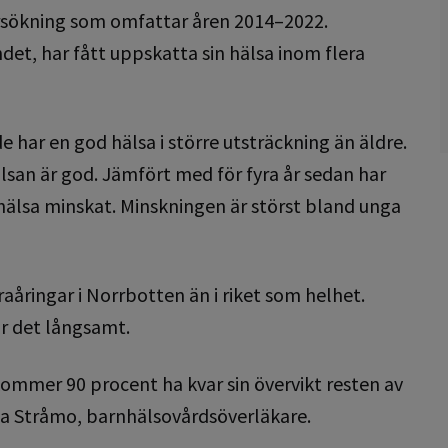
rsökning som omfattar åren 2014–2022.
det, har fått uppskatta sin hälsa inom flera
e har en god hälsa i större utsträckning än äldre.
lsan är god. Jämfört med för fyra år sedan har
hälsa minskat. Minskningen är störst bland unga
raåringar i Norrbotten än i riket som helhet.
r det långsamt.
kommer 90 procent ha kvar sin övervikt resten av
Lina Stråmo, barnhälsovårdsöverläkare.