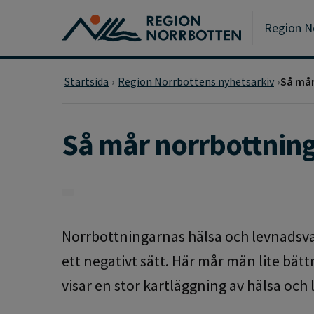
Gå till huvudmeny
Gå till övergripande innehåll
Gå till sidfoten
Region N
Startsida
Region Norrbottens nyhetsarkiv
Så mår
Så mår norrbottnin
Norrbottningarnas hälsa och levnadsvano
ett negativt sätt. Här mår män lite bätt
visar en stor kartläggning av hälsa och