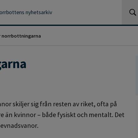
orrbottens nyhetsarkiv
 norrbottningarna
garna
r skiljer sig från resten av riket, ofta på
re än kvinnor – både fysiskt och mentalt. Det
 levnadsvanor.