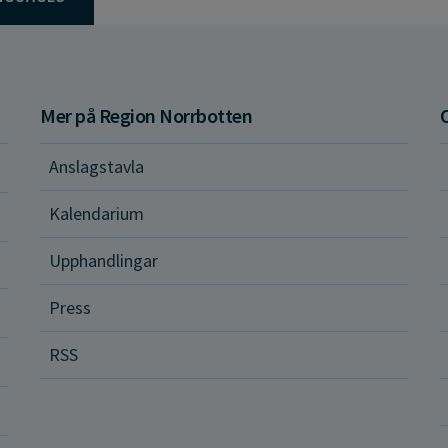
Mer på Region Norrbotten
Anslagstavla
d och hälsa
Kalendarium
ital vård och tjänster
Upphandlingar
Press
dvård
RSS
ler och rättigheter
a vårdenheter