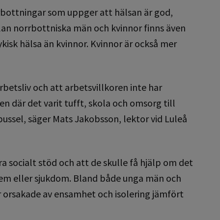
orrbottningar som uppger att hälsan är god,
lan norrbottniska män och kvinnor finns även
kisk hälsa än kvinnor. Kvinnor är också mer
arbetsliv och att arbetsvillkoren inte har
 där det varit tufft, skola och omsorg till
ussel, säger Mats Jakobsson, lektor vid Luleå
ra socialt stöd och att de skulle få hjälp om det
blem eller sjukdom. Bland både unga män och
r orsakade av ensamhet och isolering jämfört