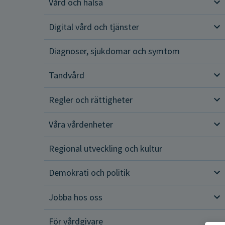
Vård och hälsa
Vår
Digital vård och tjänster
Dig
Diagnoser, sjukdomar och symtom
Tandvård
Tan
Regler och rättigheter
Reg
Våra vårdenheter
Vår
Regional utveckling och kultur
Demokrati och politik
Dem
Jobba hos oss
Job
För vårdgivare