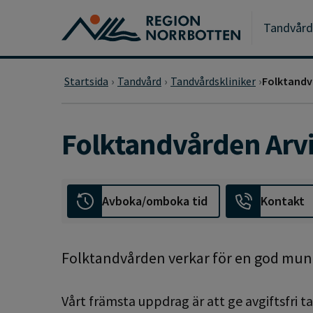
Gå till huvudmeny
Gå till övergripande innehåll
Gå till sidfoten
Tandvård
Startsida
Tandvård
Tandvårdskliniker
Folktandv
Folktandvården Arv
Avboka/omboka tid
Kontakt
Folktandvården verkar för en god munh
Vårt främsta uppdrag är att ge avgiftsfri t