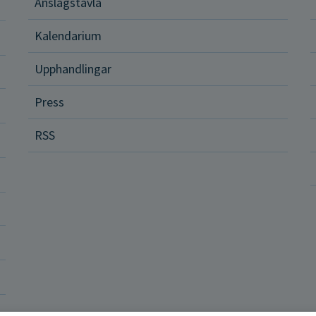
Anslagstavla
d och hälsa
Kalendarium
ital vård och tjänster
Upphandlingar
Press
dvård
RSS
ler och rättigheter
a vårdenheter
okrati och politik
ba hos oss