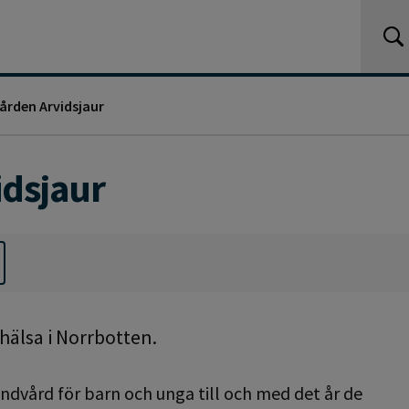
ården Arvidsjaur
idsjaur
älsa i Norrbotten.
andvård för barn och unga till och med det år de