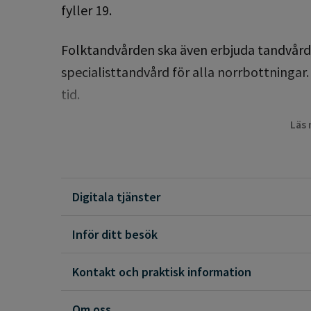
fyller 19.
Folktandvården ska även erbjuda tandvård
specialisttandvård för alla norrbottningar. 
tid.
Läs
Akuta patienter har företräde. Sedan följe
med rätt till särskilt tandvårdsstöd på g
äldre över 80 år. Därefter tandvård för övri
Digitala tjänster
Inför ditt besök
Kontakt och praktisk information
Om oss