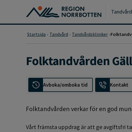
Gå till huvudmeny
Gå till övergripande innehåll
Gå till sidfoten
Tandvård
Startsida
Tandvård
Tandvårdskliniker
Folktandv
Folktandvården Gäll
Avboka/omboka tid
Kontakt
Folktandvården verkar för en god munh
Vårt främsta uppdrag är att ge avgiftsfri t