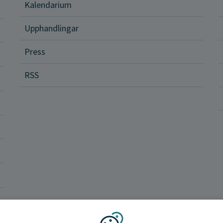
Kalendarium
ital vård och tjänster
Upphandlingar
Press
dvård
RSS
ler och rättigheter
a vårdenheter
okrati och politik
ba hos oss