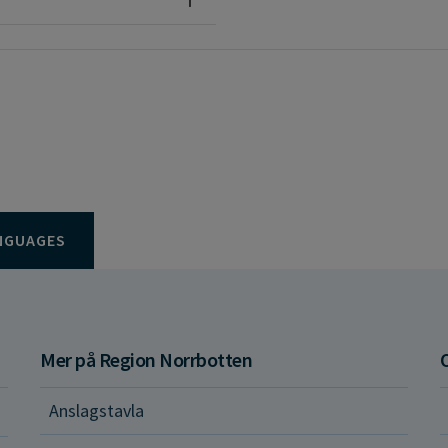
NGUAGES
Mer på Region Norrbotten
Anslagstavla
d och hälsa