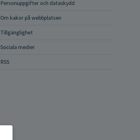
Personuppgifter och dataskydd
Om kakor på webbplatsen
Tillgänglighet
Sociala medier
RSS