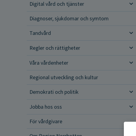
Digital vård och tjänster
Dig
Diagnoser, sjukdomar och symtom
Tandvård
Tan
Regler och rättigheter
Reg
Våra vårdenheter
Vår
Regional utveckling och kultur
Demokrati och politik
Dem
Jobba hos oss
Job
För vårdgivare
Om Region Norrbotten