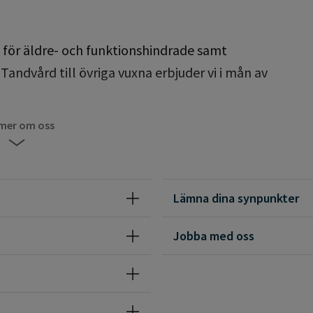
 för äldre- och funktionshindrade samt
Tandvård till övriga vuxna erbjuder vi i mån av
 mer om oss
r planerad tandvård för barn och unga, patienter
rund av omsorgsberoende eller sjukdom samt
ga vuxna.
Lämna dina synpunkter
Jobba med oss