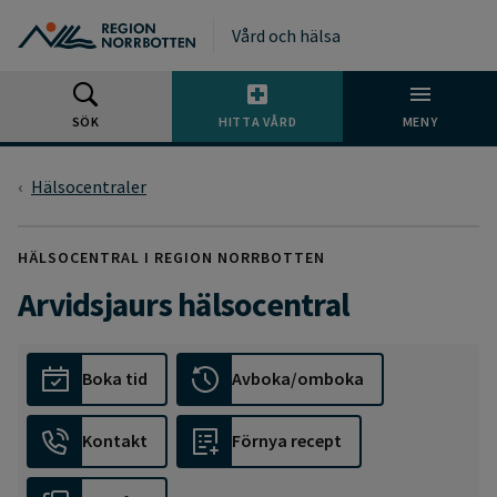
Gå till huvudmeny
Gå till övergripande innehåll
Gå till sidfoten
Vård och hälsa
SÖK
HITTA VÅRD
MENY
Hälsocentraler
HÄLSOCENTRAL I REGION NORRBOTTEN
Arvidsjaurs hälsocentral
Boka tid
Avboka/omboka
Kontakt
Förnya recept