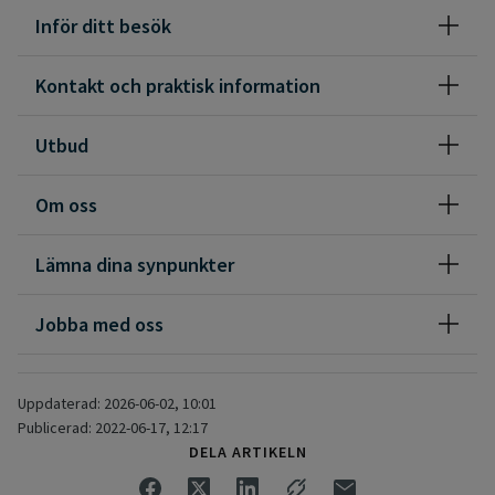
hälsocentral men du kan tyvärr inte se din PAL på 1177.
Inför ditt besök
Vi har ett psykosocialt team för dig med psykisk ohälsa, även
Kontakt och praktisk information
det tvärprofessionellt. På hälsocentralen finns även mödra-
och barnhälsovård medicinsk fotvård samt röntgen. Vi har
Utbud
ett lab med en mobil servicepunkt, vårdbussen, som åker ut
till Glommersträsk och Moskosel varannan vecka.
Om oss
För röntgen krävs remiss från läkare.
Lämna dina synpunkter
Jobba med oss
Uppdaterad: 2026-06-02, 10:01
Publicerad: 2022-06-17, 12:17
DELA ARTIKELN