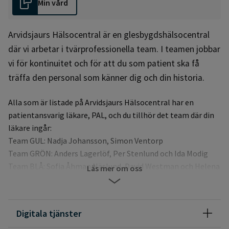
Min vård
Arvidsjaurs Hälsocentral är en glesbygdshälsocentral
där vi arbetar i tvärprofessionella team. I teamen jobbar
vi för kontinuitet och för att du som patient ska få
träffa den personal som känner dig och din historia.
Alla som är listade på Arvidsjaurs Hälsocentral har en
patientansvarig läkare, PAL, och du tillhör det team där din
läkare ingår:
Team GUL: Nadja Johansson, Simon Ventorp
Team GRÖN: Anders Lagerlöf, Per Stenlund och Ida Modig
Team BLÅ: Sofia Åhman Näslund, David Westman och Helena
Läs mer om oss
Wallström
Du ser vem din läkare är genom att logga in på
Digitala tjänster
1177.se, Arvidsjaurs hälsocentral.
Om du är folkbokförd i
annat län kan du fortfarande lista dig på Arvidsjaurs