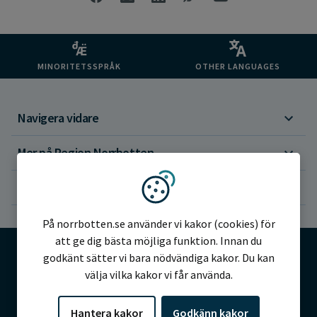
MINORITETSSPRÅK
OTHER LANGUAGES
Navigera vidare
Mer på Region Norrbotten
Om webbplatsen
Vi använder kakor
På norrbotten.se använder vi kakor (cookies) för
att ge dig bästa möjliga funktion. Innan du
godkänt sätter vi bara nödvändiga kakor. Du kan
välja vilka kakor vi får använda.
©2026 Region Norrbotten
Hantera kakor
Godkänn kakor