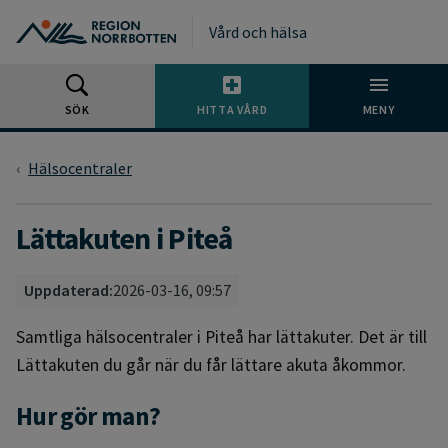
Gå till huvudmeny
Gå till övergripande innehåll
Gå till sidfoten
Vård och hälsa
SÖK
HITTA VÅRD
MENY
Hälsocentraler
Lättakuten i Piteå
Uppdaterad:
2026-03-16, 09:57
Samtliga hälsocentraler i Piteå har lättakuter. Det är till
Lättakuten du går när du får lättare akuta åkommor.
Hur gör man?