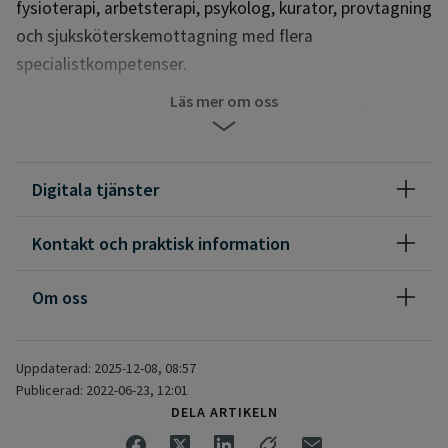
fysioterapi, arbetsterapi, psykolog, kurator, provtagning
och sjuksköterskemottagning med flera
specialistkompetenser.
Läs mer om oss
Norrskenet är en del av Praktikertjänst och finns på fyra
platser i Kiruna kommun. Alla med samma vårdutbud.
I Kiruna har vi även en snabbmottagning där du själv kan
Digitala tjänster
boka dig eller ditt barn för enklare akuta besvär som varat
max 14 dagar. Du behöver inte ringa innan utan bokar själv in
Kontakt och praktisk information
ett besök hos oss via vår hemsida.
Om oss
Kontakta oss via telefon eller via vår app, Praktikertjänst.
Norrskenets hälsocentral - en del av Praktikertjänst (ptj.se)
Uppdaterad: 2025-12-08, 08:57
Publicerad: 2022-06-23, 12:01
DELA ARTIKELN