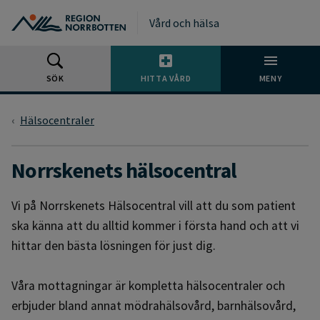
Gå till huvudmeny
Gå till övergripande innehåll
Gå till sidfoten
Vård och hälsa
SÖK
HITTA VÅRD
MENY
Hälsocentraler
Norrskenets hälsocentral
Vi på Norrskenets Hälsocentral vill att du som patient
ska känna att du alltid kommer i första hand och att vi
hittar den bästa lösningen för just dig.
Våra mottagningar är kompletta hälsocentraler och
erbjuder bland annat mödrahälsovård, barnhälsovård,