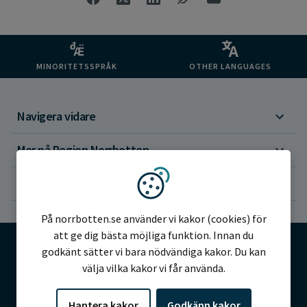
MINORITETSSPRÅK
OTHER LANGUAGES
Navigera vidare
Mer på Region Norrbotten
Om webbplatsen
Vi använder kakor
På norrbotten.se använder vi kakor (cookies) för
att ge dig bästa möjliga funktion. Innan du
godkänt sätter vi bara nödvändiga kakor. Du kan
välja vilka kakor vi får använda.
©2026 Region Norrbotten
Hantera kakor
Godkänn kakor