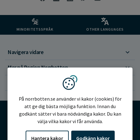
MINORITETSSPRÅK
OTHER LANGUAGES
Navigera vidare
Mer på Region Norrbotten
Om webbplatsen
Vi använder kakor
På norrbotten.se använder vi kakor (cookies) för
att ge dig bästa möjliga funktion. Innan du
godkänt sätter vi bara nödvändiga kakor. Du kan
välja vilka kakor vi får använda.
©2026 Region Norrbotten
Hantera kakor
Godkänn kakor