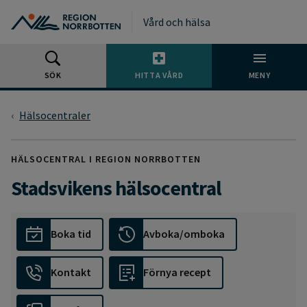
Gå till huvudmeny
Gå till övergripande innehåll
Gå till sidfoten
Vård och hälsa
SÖK
HITTA VÅRD
MENY
Hälsocentraler
HÄLSOCENTRAL I REGION NORRBOTTEN
Stadsvikens hälsocentral
Boka tid
Avboka/omboka
Kontakt
Förnya recept