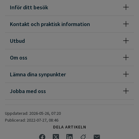
På denna hälsocentral finns tillgång till följande
Inför ditt besök
kompetenser (legitimerad personal:
Kontakt och praktisk information
Läkare
Sjuksköterska
Utbud
Barnmorska
Fysioterapeut
Om oss
Arbetsterapeut
På denna hälsocentral finns tillgång till följande
Lämna dina synpunkter
specialistkompetens för läkare:
Jobba med oss
Allmänmedicin
På denna hälsocentral finns tillgång till undersköterska.
Uppdaterad: 2026-05-26, 07:20
Publicerad: 2022-07-27, 08:46
DELA ARTIKELN