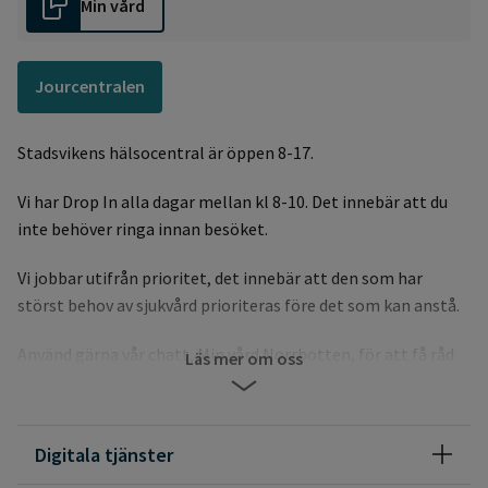
Min vård
Jourcentralen
Stadsvikens hälsocentral är öppen 8-17.
Vi har Drop In alla dagar mellan kl 8-10. Det innebär att du
inte behöver ringa innan besöket.
Vi jobbar utifrån prioritet, det innebär att den som har
störst behov av sjukvård prioriteras före det som kan anstå.
Använd gärna vår chatt, Min vård Norrbotten, för att få råd
Läs mer om oss
av oss.
För rådgivning vid sjukdom ring alltid 1177, där svarar de
Digitala tjänster
dygnet runt.