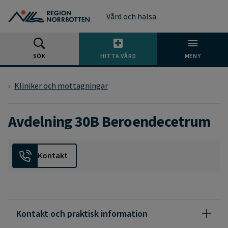
Gå till huvudmeny
Gå till övergripande innehåll
Gå till sidfoten
Vård och hälsa
SÖK
HITTA VÅRD
MENY
Kliniker och mottagningar
Avdelning 30B Beroendecetrum
Kontakt
Kontakt och praktisk information