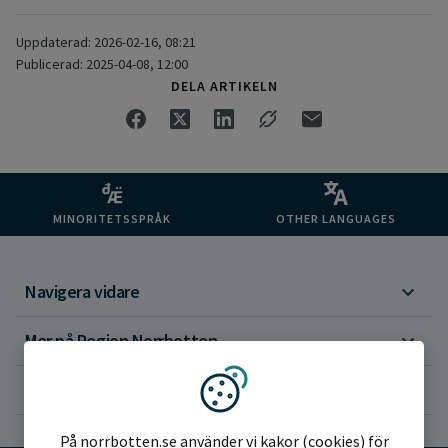
Uppdaterad: 2026-02-16, 08:21
Publicerad: 2025-04-08, 12:00
DELA ARTIKELN
MINORITETSSPRÅK
OTHER LANGUAGES
Navigera vidare
Mer på Region Norrbotten
Om webbplatsen
Vi använder kakor
På norrbotten.se använder vi kakor (cookies) för