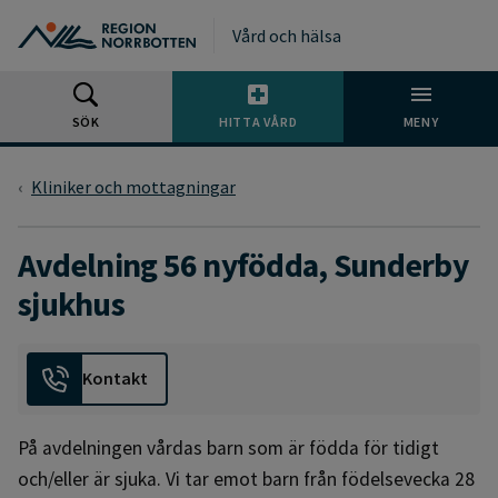
Gå till huvudmeny
Gå till övergripande innehåll
Gå till sidfoten
Vård och hälsa
SÖK
HITTA VÅRD
MENY
Kliniker och mottagningar
Avdelning 56 nyfödda, Sunderby
sjukhus
Kontakt
På avdelningen vårdas barn som är födda för tidigt
och/eller är sjuka. Vi tar emot barn från födelsevecka 28