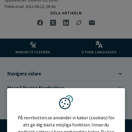
Publicerad: 2022-06-22, 08:46
DELA ARTIKELN
MINORITETSSPRÅK
OTHER LANGUAGES
Navigera vidare
Mer på Region Norrbotten
Om webbplatsen
Vi använder kakor
På norrbotten.se använder vi kakor (cookies) för
att ge dig bästa möjliga funktion. Innan du
godkänt sätter vi bara nödvändiga kakor. Du kan