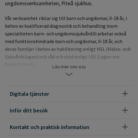
ungdomsverksamheten, Piteå sjukhus.
Vår verksamhet riktar sig till barn och ungdomar, 0-18 år, i
behov av kvalificerad diagnostik och behandling inom
specialiteten barn- och ungdomssjukvård.Vi arbetar också
med funktionshindrade barn och ungdomar, 0-18 år, och
deras familjer i behov av habilitering enligt HSL (Hälso- och
Sjukvårdslagen) och råd och stöd enligt LSS (Lagen om
Särskilt Stöd).
Läs mer om oss
Till oss kommer barn och ungdomar direkt eller på remiss,
som kan vara akut eller med utredningsfrågeställning.
Digitala tjänster
Vår ambition är att vara lättillgängliga för primärvården och
att genom telefonkonsultation hjälpa till med att hitta rätt
Inför ditt besök
vårdnivå. Vårt upptagningsområde sträcker sig från Piteå
upp till Arjeplog.
Kontakt och praktisk information
Utöver Piteå kommun innefattar det således även Älvsbyn,