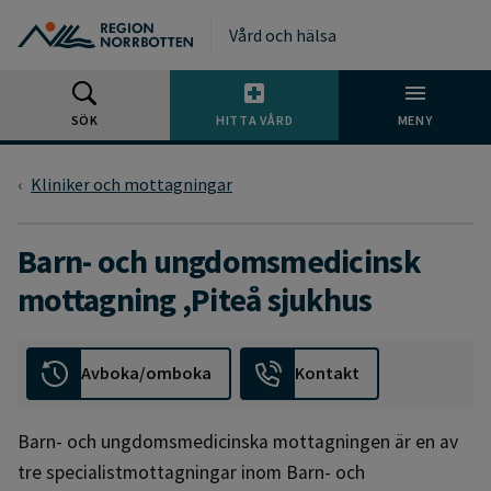
Gå till huvudmeny
Gå till övergripande innehåll
Gå till sidfoten
Vård och hälsa
SÖK
HITTA VÅRD
MENY
Kliniker och mottagningar
Barn- och ungdomsmedicinsk
mottagning ,Piteå sjukhus
Avboka/omboka
Kontakt
Barn- och ungdomsmedicinska mottagningen är en av
tre specialistmottagningar inom Barn- och