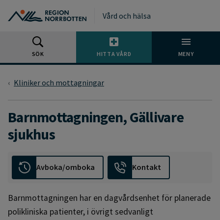
Gå till huvudmeny
Gå till övergripande innehåll
Gå till sidfoten
Vård och hälsa
SÖK
HITTA VÅRD
MENY
Kliniker och mottagningar
Barnmottagningen, Gällivare
sjukhus
Avboka/omboka
Kontakt
Barnmottagningen har en dagvårdsenhet för planerade
polikliniska patienter, i övrigt sedvanligt