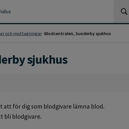
hälsa
ker och mottagningar
Blodcentralen, Sunderby sjukhus
derby sjukhus
t att för dig som blodgivare lämna blod.
t bli blodgivare.