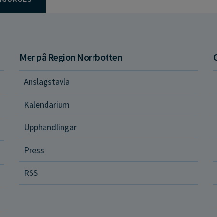
Mer på Region Norrbotten
Anslagstavla
d och hälsa
Kalendarium
ital vård och tjänster
Upphandlingar
Press
dvård
RSS
ler och rättigheter
a vårdenheter