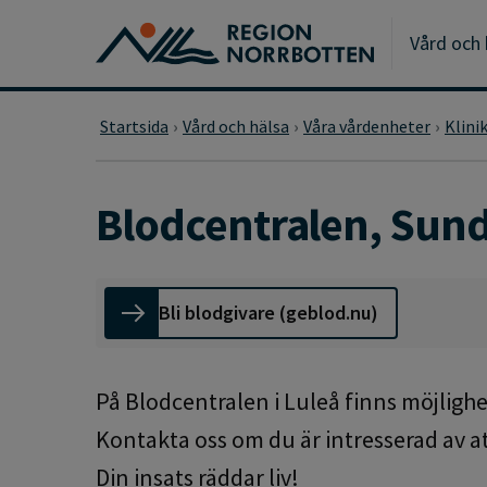
Gå till huvudmeny
Gå till övergripande innehåll
Gå till sidfoten
Vård och 
Startsida
Vård och hälsa
Våra vårdenheter
Klini
Blodcentralen, Sun
Bli blodgivare (geblod.nu)
På Blodcentralen i Luleå finns möjlighe
Kontakta oss om du är intresserad av at
Din insats räddar liv!