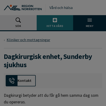
Gå till huvudmeny
Gå till övergripande innehåll
Gå till sidfoten
Vård och hälsa
SÖK
HITTA VÅRD
MENY
Kliniker och mottagningar
Dagkirurgisk enhet, Sunderby
sjukhus
Kontakt
Dagkirurgi betyder att du får gå hem samma dag som
du opereras.