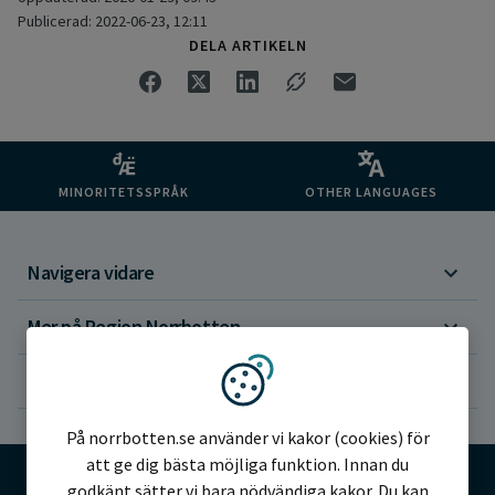
Publicerad: 2022-06-23, 12:11
DELA ARTIKELN
MINORITETSSPRÅK
OTHER LANGUAGES
Navigera vidare
Mer på Region Norrbotten
Om webbplatsen
Vi använder kakor
På norrbotten.se använder vi kakor (cookies) för
att ge dig bästa möjliga funktion. Innan du
godkänt sätter vi bara nödvändiga kakor. Du kan