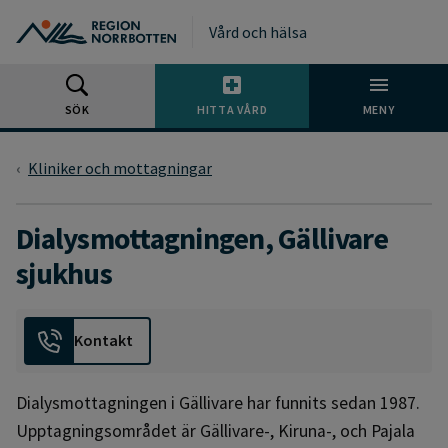
Gå till huvudmeny
Gå till övergripande innehåll
Gå till sidfoten
Vård och hälsa
SÖK
HITTA VÅRD
MENY
Kliniker och mottagningar
Dialysmottagningen, Gällivare
sjukhus
Kontakt
Dialysmottagningen i Gällivare har funnits sedan 1987.
Upptagningsområdet är Gällivare-, Kiruna-, och Pajala