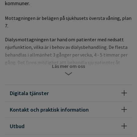
kommuner.
Mottagningen är belägen på sjukhusets översta våning, plan
7.
Dialysmottagningen tar hand om patienter med nedsatt
njurfunktion, vilka är i behov av dialysbehandling. De flesta
behandlas i allmänhet 3 gånger per vecka, 4 - 5 timmar per
gång. Det finns möjlighet att behandla sju patienter åt
Läs mer om oss
gången. Dialyspersonalen tar vid behov även hand om akuta
dialysbehandlingar på intensivvårdsavdelningen.
Digitala tjänster
Möjlighet finns till gästdialys för patienter från andra delar
av landet och från övriga världen. Vid förfrågan om
gästdialys - ring dialysmottagningen eller mejla till
Kontakt och praktisk information
funktionsansvarig.
Utbud