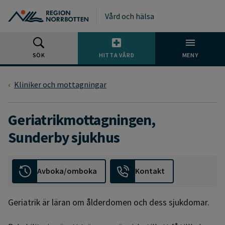
Gå till huvudmeny
Gå till övergripande innehåll
Gå till sidfoten
Vård och hälsa
SÖK
HITTA VÅRD
MENY
Kliniker och mottagningar
Geriatrikmottagningen,
Sunderby sjukhus
Avboka/omboka
Kontakt
Geriatrik är läran om ålderdomen och dess sjukdomar.