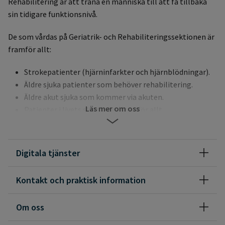
Rehabilitering är att träna en människa till att få tillbaka
sin tidigare funktionsnivå.
De som vårdas på Geriatrik- och Rehabiliteringssektionen är
framför allt:
Strokepatienter (hjärninfarkter och hjärnblödningar).
Äldre sjuka patienter som behöver rehabilitering.
Äldre akut sjuka som kommer via akuten.
Läs mer om oss
Patienter i livets slutskede (framför allt
cancerpatienter med besvärliga symtom)
Vi har två former av vård:
Digitala tjänster
Inneliggande vård
Kontakt och praktisk information
För patienter från Sunderby sjukhus upptagningsområde
som under lite längre tid behöver vård och/eller
Om oss
rehabilitering på sjukhus, där vården ges av flera