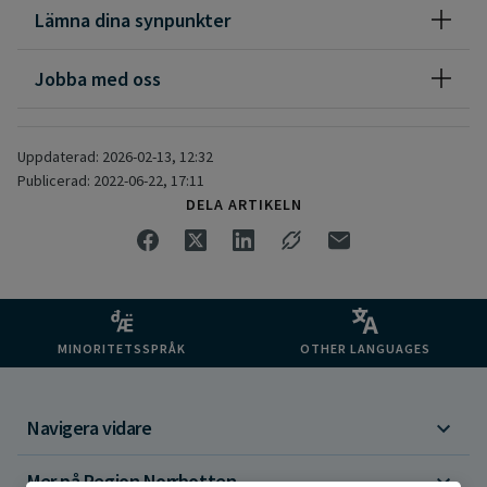
närstående visar respekt gentemot personal.
Lämna dina synpunkter
Så säger lagen
Jobba med oss
Patientens rättigheter i vården utgår från Patientlagen,
Hälso- och sjukvårdslagen samt Patientsäkerhetslagen. I
Uppdaterad: 2026-02-13, 12:32
Publicerad: 2022-06-22, 17:11
Hälso- och sjukvårdslagen (1982:763) fastställs att målet för
DELA ARTIKELN
hälso- och sjukvården är en god hälsa och en vård på lika
villkor för hela befolkningen.
MINORITETSSPRÅK
OTHER LANGUAGES
Navigera vidare
Mer på Region Norrbotten