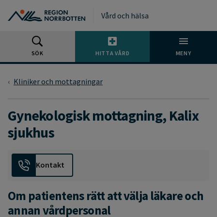
Gå till huvudmeny
Gå till övergripande innehåll
Gå till sidfoten
Vård och hälsa
SÖK
HITTA VÅRD
MENY
Kliniker och mottagningar
Gynekologisk mottagning, Kalix
sjukhus
Kontakt
Om patientens rätt att välja läkare och
annan vårdpersonal