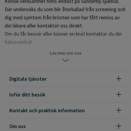
Klinisk verksamhet finns endast på Sunderby sjukhus.
Där undersöks du som blir återkallad från screening och
dig med symtom från brösten som har fått remiss av
din läkare eller kontaktat oss direkt.
Om du får besvär eller känner en knöl kontaktar du din
hälsocentral.
Läs mer om oss
När du fått tid för mammografiscreening får du ett
meddelande med en länk i din inkorg i 1177. Via länken kan du
snabbt om- eller avboka din tid.
Om- och avbokning via webb fram till 24 timmar innan
Digitala tjänster
planerad undersökning. Vid senare om- eller avbokning
kontakta oss via telefon. Du får en tid när du blir uppringd.
Inför ditt besök
Kontakta oss om du har någon
Kontakt och praktisk information
funktionsnedsättning/handikapp, behov av tolk, är gravid
eller ammar. Meddela om du gjort mammografi inom 6
Om oss
månader eller opererat bort båda brösten.