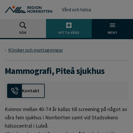
Gå till huvudmeny
Gå till övergripande innehåll
Gå till sidfoten
Vård och hälsa
SÖK
HITTA VÅRD
MENY
Kliniker och mottagningar
Mammografi, Piteå sjukhus
Kontakt
Kvinnor mellan 40-74 år kallas till screening på något av
våra fem sjukhus i Norrbotten samt vid Stadsvikens
hälsocentral i Luleå.