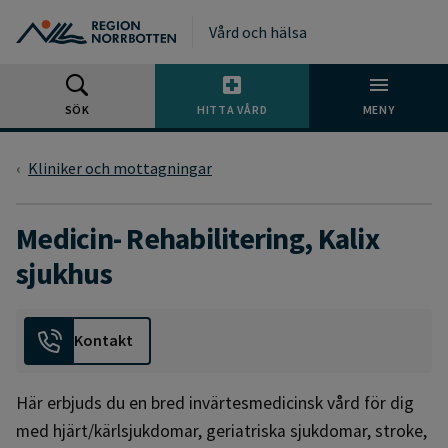
Gå till huvudmeny
Gå till övergripande innehåll
Gå till sidfoten
Vård och hälsa
SÖK
HITTA VÅRD
MENY
Kliniker och mottagningar
Medicin- Rehabilitering, Kalix
sjukhus
Kontakt
Här erbjuds du en bred invärtesmedicinsk vård för dig
med hjärt/kärlsjukdomar, geriatriska sjukdomar, stroke,