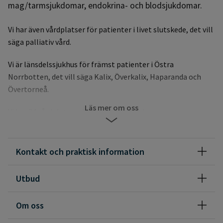
mag/tarmsjukdomar, endokrina- och blodsjukdomar.
Vi har även vårdplatser för patienter i livet slutskede, det vill
säga palliativ vård.
Vi är länsdelssjukhus för främst patienter i Östra
Norrbotten, det vill säga Kalix, Överkalix, Haparanda och
Övertorneå.
Läs mer om oss
Vi har 24 vårdplatser, dialysavdelning och
specialistmottagning.
Kontakt och praktisk information
Utbud
Om oss